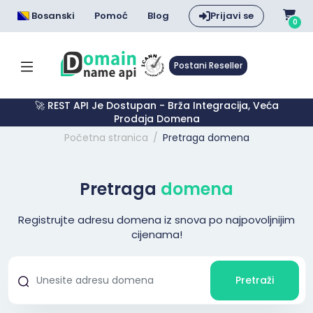
Bosanski
Pomoć
Blog
Prijavi se
0
Postani Reseller
🚀 REST API Je Dostupan - Brža Integracija, Veća
Prodaja Domena
Početna stranica
Pretraga domena
Pretraga
domena
Registrujte adresu domena iz snova po najpovoljnijim
cijenama!
Pretraži