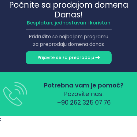
Počnite sa prodajom domena
Danas!
Besplatan, jednostavan i koristan
Pridružite se najboljem programu
za preprodaju domena danas
Prijavite se za preprodaju
Potrebna vam je pomoć?
Pozovite nas:
+90 262 325 07 76
;