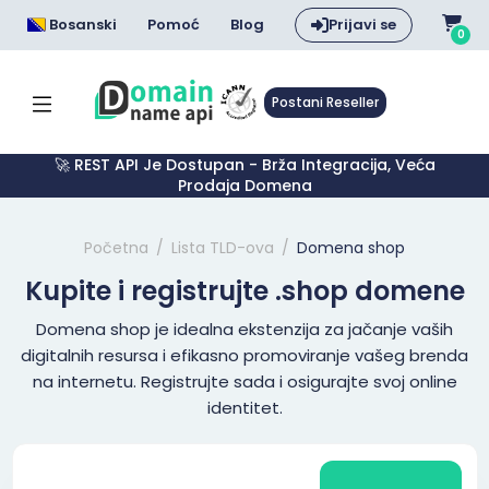
Bosanski
Pomoć
Blog
Prijavi se
0
Postani Reseller
🚀 REST API Je Dostupan - Brža Integracija, Veća
Prodaja Domena
Početna
Lista TLD-ova
Domena shop
Kupite i registrujte .shop domene
Domena shop je idealna ekstenzija za jačanje vaših
digitalnih resursa i efikasno promoviranje vašeg brenda
na internetu. Registrujte sada i osigurajte svoj online
identitet.