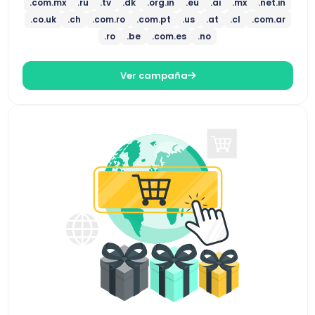
.com.mx
.ru
.tv
.dk
.org.in
.eu
.ai
.mx
.net.in
.co.uk
.ch
.com.ro
.com.pt
.us
.at
.cl
.com.ar
.ro
.be
.com.es
.no
Ver campaña