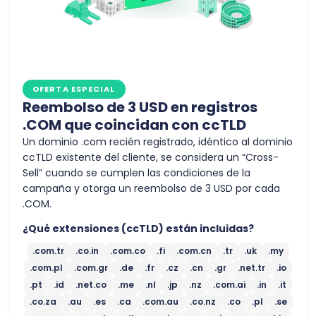
OFERTA ESPECIAL
Reembolso de 3 USD en registros
.COM que coincidan con ccTLD
Un dominio .com recién registrado, idéntico al dominio
ccTLD existente del cliente, se considera un “Cross-
Sell” cuando se cumplen las condiciones de la
campaña y otorga un reembolso de 3 USD por cada
.COM.
¿Qué extensiones (ccTLD) están incluidas?
.com.tr
.co.in
.com.co
.fi
.com.cn
.tr
.uk
.my
.com.pl
.com.gr
.de
.fr
.cz
.cn
.gr
.net.tr
.io
.pt
.id
.net.co
.me
.nl
.jp
.nz
.com.ai
.in
.it
.co.za
.au
.es
.ca
.com.au
.co.nz
.co
.pl
.se