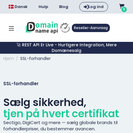
Dansk
Hulp
Blog
Log ind
0
Reseller-Aanvraag
🚀 REST API Er Live - Hurtigere Integration, Mere
Domænesalg
Hjem
SSL-forhandler
SSL-forhandler
Sælg sikkerhed,
tjen på hvert certifikat
Sectigo, DigiCert og mere — sælg globale brands til
forhandlerpriser, du bestemmer avancen.