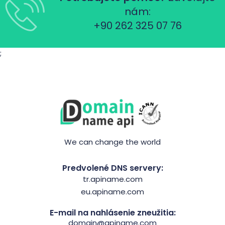
nám:
+90 262 325 07 76
;
We can change the world
Predvolené DNS servery:
tr.apiname.com
eu.apiname.com
E-mail na nahlásenie zneužitia:
domain@apiname.com