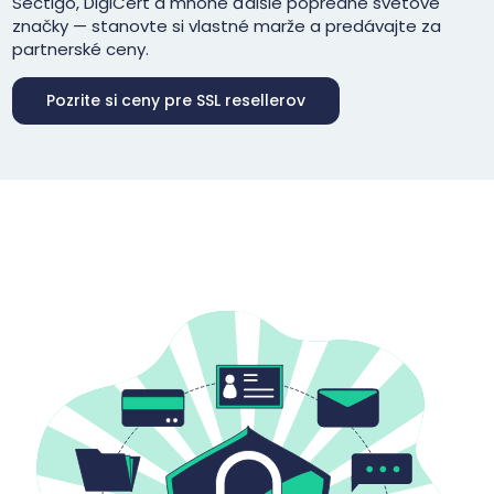
Sectigo, DigiCert a mnohé ďalšie popredné svetové
značky — stanovte si vlastné marže a predávajte za
partnerské ceny.
Pozrite si ceny pre SSL resellerov