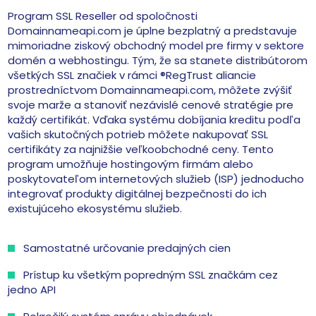
Program SSL Reseller od spoločnosti
Domainnameapi.com je úplne bezplatný a predstavuje
mimoriadne ziskový obchodný model pre firmy v sektore
domén a webhostingu. Tým, že sa stanete distribútorom
všetkých SSL značiek v rámci ®RegTrust aliancie
prostredníctvom Domainnameapi.com, môžete zvýšiť
svoje marže a stanoviť nezávislé cenové stratégie pre
každý certifikát. Vďaka systému dobíjania kreditu podľa
vašich skutočných potrieb môžete nakupovať SSL
certifikáty za najnižšie veľkoobchodné ceny. Tento
program umožňuje hostingovým firmám alebo
poskytovateľom internetových služieb (ISP) jednoducho
integrovať produkty digitálnej bezpečnosti do ich
existujúceho ekosystému služieb.
Samostatné určovanie predajných cien
Prístup ku všetkým popredným SSL značkám cez
jedno API