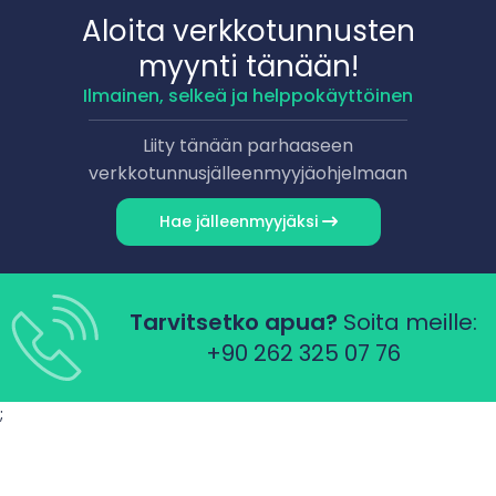
Aloita verkkotunnusten
myynti tänään!
Ilmainen, selkeä ja helppokäyttöinen
Liity tänään parhaaseen
verkkotunnusjälleenmyyjäohjelmaan
Hae jälleenmyyjäksi
Tarvitsetko apua?
Soita meille:
+90 262 325 07 76
;