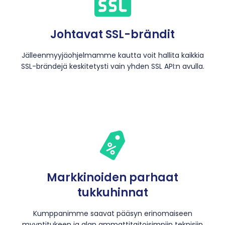
Johtavat SSL-brändit
Jälleenmyyjäohjelmamme kautta voit hallita kaikkia
SSL-brändejä keskitetysti vain yhden SSL API:n avulla.
Markkinoiden parhaat
tukkuhinnat
Kumppanimme saavat pääsyn erinomaiseen
myyntitukeen ja alan ammattitaitoisimpiin teknisiin