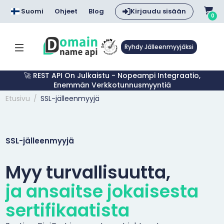
Suomi
Ohjeet
Blog
Kirjaudu sisään
0
Ryhdy Jälleenmyyjäksi
🚀 REST API On Julkaistu - Nopeampi Integraatio,
Enemmän Verkkotunnusmyyntiä
Etusivu
SSL-jälleenmyyjä
SSL-jälleenmyyjä
Myy turvallisuutta,
ja ansaitse jokaisesta
sertifikaatista