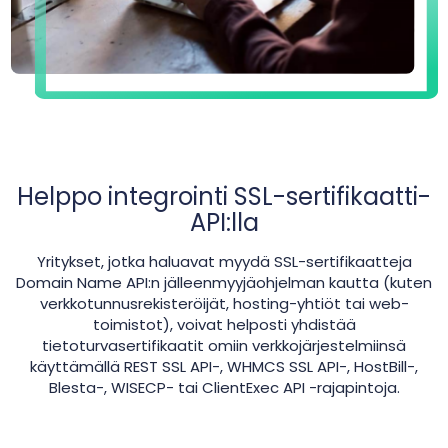
Helppo integrointi SSL-sertifikaatti-
API:lla
Yritykset, jotka haluavat myydä SSL-sertifikaatteja
Domain Name API:n jälleenmyyjäohjelman kautta (kuten
verkkotunnusrekisteröijät, hosting-yhtiöt tai web-
toimistot), voivat helposti yhdistää
tietoturvasertifikaatit omiin verkkojärjestelmiinsä
käyttämällä REST SSL API-, WHMCS SSL API-, HostBill-,
Blesta-, WISECP- tai ClientExec API -rajapintoja.