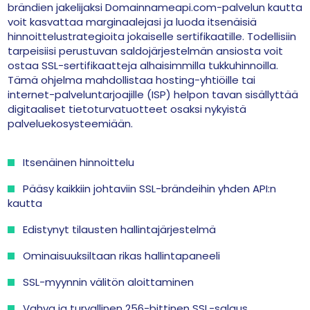
brändien jakelijaksi Domainnameapi.com-palvelun kautta
voit kasvattaa marginaalejasi ja luoda itsenäisiä
hinnoittelustrategioita jokaiselle sertifikaatille. Todellisiin
tarpeisiisi perustuvan saldojärjestelmän ansiosta voit
ostaa SSL-sertifikaatteja alhaisimmilla tukkuhinnoilla.
Tämä ohjelma mahdollistaa hosting-yhtiöille tai
internet-palveluntarjoajille (ISP) helpon tavan sisällyttää
digitaaliset tietoturvatuotteet osaksi nykyistä
palveluekosysteemiään.
Itsenäinen hinnoittelu
Pääsy kaikkiin johtaviin SSL-brändeihin yhden API:n
kautta
Edistynyt tilausten hallintajärjestelmä
Ominaisuuksiltaan rikas hallintapaneeli
SSL-myynnin välitön aloittaminen
Vahva ja turvallinen 256-bittinen SSL-salaus