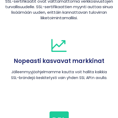
SSL-sertifikaatit ovat välttämättömiä verkkosivustojen
turvallisuudelle. SSL-sertifikaattien myynti auttaa sinua
lisäämään uuden, erittäin kannattavan tulovirran
liiketoimintamalliisi.
Nopeasti kasvavat markkinat
Jälleenmyyjäohjelmamme kautta voit hallita kaikkia
SSL-brändejä keskitetysti vain yhden SSL API:n avulla.