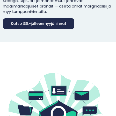
Sectigo, DigiCert ja monet muut johtavat
maailmanlaajuiset brändit — aseta omat marginaalisi ja
myy kumppanihinnoilla.
Katso SSL-jälleenmyyjähinnat