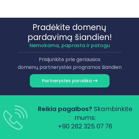
Pradėkite domenų
pardavimą šiandien!
Nemokama, paprasta ir patogu
Prisijunkite prie geriausios
domenų partnerystės programos šiandien
Partnerystės paraiška
Reikia pagalbos?
Skambinkite
mums:
+90 262 325 07 76