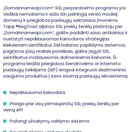
„Domainnameapi.com“ SSL perpardavimo programa yra
visiškai nemokama ir siūlo itin pelningą verslo modelį
domenų ir prieglobos paslaugų sektoriaus įmonėms.
Tapę ®RegTrust aljanso SSL prekių ženklų platintoju per
„Domainnameapi.com“, galite padidinti savo antkainius ir
nustatyti nepriklausomas kainodaros strategijas
kiekvienam sertifikatui. Dėl balanso papildymo sistemos,
pagrįstos jūsų realiais poreikiais, galite įsigyti SSL
sertifikatus mažiausiomis didmeninėmis kainomis. Ši
programa leidžia prieglobos bendrovėms ar interneto
paslaugų teikėjams (ISP) lengvai integruoti skaitmeninio
saugumo produktus į savo esamą paslaugų ekosistemą.
Nepriklausoma kainodara
Prieiga prie visų pirmaujančių SSL prekių ženklų per
vieną API
Pažangi užsakymų valdymo sistema