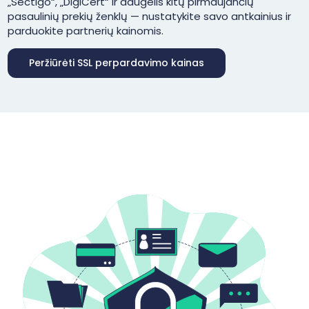
„Sectigo“, „DigiCert“ ir daugelis kitų pirmaujančių
pasaulinių prekių ženklų — nustatykite savo antkainius ir
parduokite partnerių kainomis.
Peržiūrėti SSL perpardavimo kainas