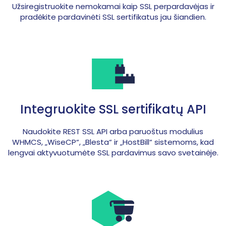
Užsiregistruokite nemokamai kaip SSL perpardavėjas ir
pradėkite pardavinėti SSL sertifikatus jau šiandien.
Integruokite SSL sertifikatų API
Naudokite REST SSL API arba paruoštus modulius
WHMCS, „WiseCP“, „Blesta“ ir „HostBill“ sistemoms, kad
lengvai aktyvuotumėte SSL pardavimus savo svetainėje.