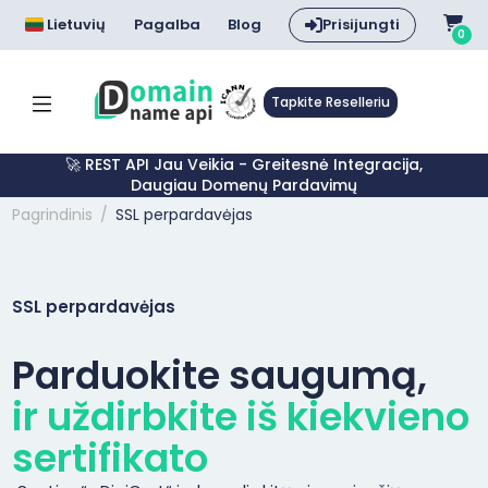
Lietuvių
Pagalba
Blog
Prisijungti
0
Tapkite Reselleriu
🚀 REST API Jau Veikia - Greitesnė Integracija,
Daugiau Domenų Pardavimų
Pagrindinis
SSL perpardavėjas
SSL perpardavėjas
Parduokite saugumą,
ir uždirbkite iš kiekvieno
sertifikato