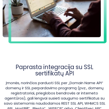
Paprasta integracija su SSL
sertifikatų API
Įmonės, norinčios parduoti SSL per „Domain Name API“
domenų ir SSL perpardavimo programą (pvz., domenų
registratoriai, prieglobos bendrovės ar interneto
agentūros), gali lengvai susieti saugumo sertifikatus su
savo sistemomis naudodamos REST SSL API, WHMCS SSL
API, „HostBill“, „Blesta“, „WISECP“ arba „ClientExec API“.