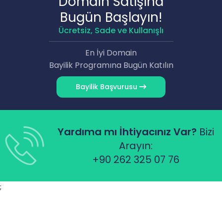
Domain Satışına
Bugün Başlayın!
Ücretsiz, Sade ve Kullanışlı
En İyi Domain
Bayilik Programına Bugün Katılın
Bayilik Başvurusu
Yardıma mı İhtiyacınız Var?
Bizi
Arayın:
+90 262 325 07 76
;