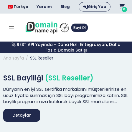
Türkçe
Yardım
Blog
Giriş Yap
0
Bayi Ol
🚀 REST API Yayında - Daha Hızlı Entegrasyon, Daha
Fazla Domain Satışı
Ana sayfa
SSL Reseller
SSL Bayiliği
(SSL Reseller)
Dünyanın en iyi SSL sertifika markalarını müşterilerinize en
ucuz fiyatla sunmak için SSL bayi programımıza katılın. SSL
bayilik programımıza katılarak büyük SSL markalarını
indirimli fiyatlarla satabilirsiniz.
Detaylar