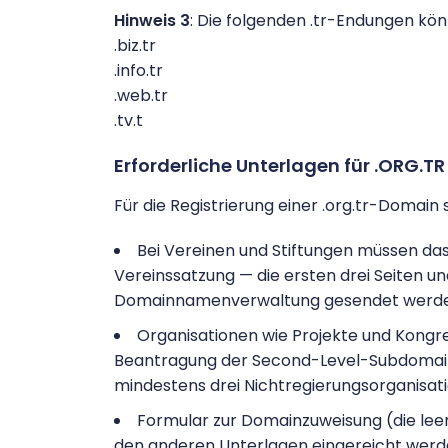
Hinweis 3
: Die folgenden .tr-Endungen kö
.biz.tr
.info.tr
.web.tr
.tv.t
Erforderliche Unterlagen für .ORG.TR
Für die Registrierung einer .org.tr-Domain
Bei Vereinen und Stiftungen müssen das
Vereinssatzung — die ersten drei Seiten und 
Domainnamenverwaltung gesendet werde
Organisationen wie Projekte und Kongre
Beantragung der Second-Level-Subdomain 
mindestens drei Nichtregierungsorganisati
Formular zur Domainzuweisung (die lee
den anderen Unterlagen eingereicht wer