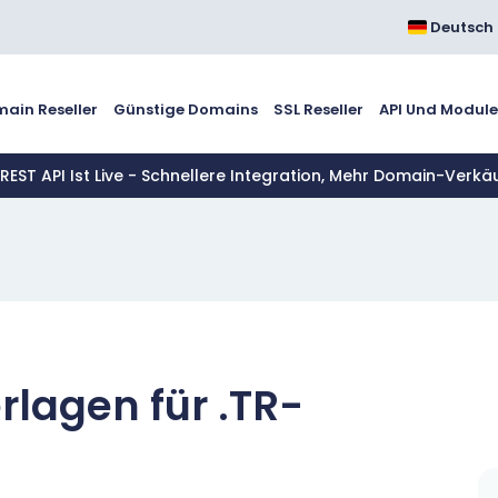
Deutsch
ain Reseller
Günstige Domains
SSL Reseller
API Und Modul
 REST API Ist Live - Schnellere Integration, Mehr Domain-Verkä
rlagen für .TR-