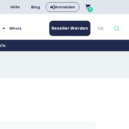
Hilfe
Blog
Anmelden
0
Reseller Werden
e
Whois
ufe