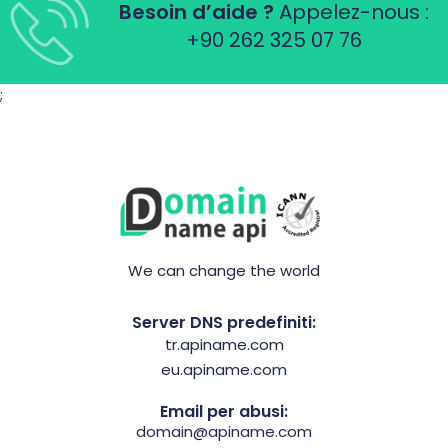
Besoin d’aide ?
Appelez-nous :
+90 262 325 07 76
;
We can change the world
Server DNS predefiniti:
tr.apiname.com
eu.apiname.com
Email per abusi:
domain@apiname.com