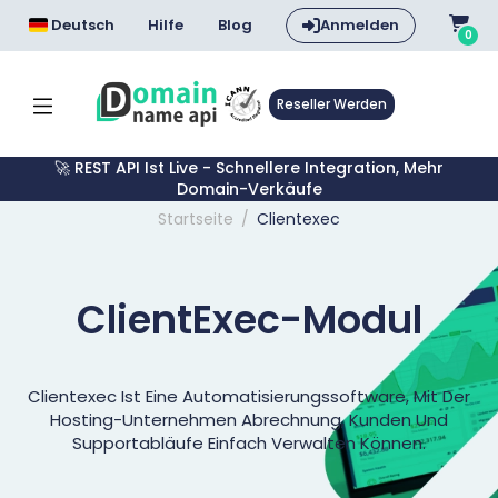
Deutsch
Hilfe
Blog
Anmelden
0
Reseller Werden
🚀 REST API Ist Live - Schnellere Integration, Mehr
Domain-Verkäufe
Startseite
Clientexec
ClientExec-Modul
Clientexec Ist Eine Automatisierungssoftware, Mit Der
Hosting-Unternehmen Abrechnung, Kunden Und
Supportabläufe Einfach Verwalten Können.