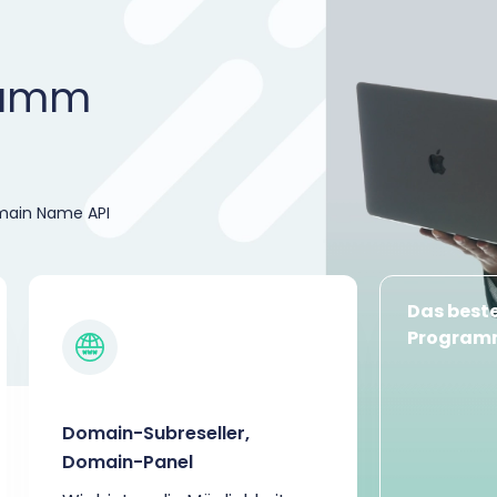
ramm
omain Name API
Das beste
Programm
Domain-Subreseller,
Domain-Panel