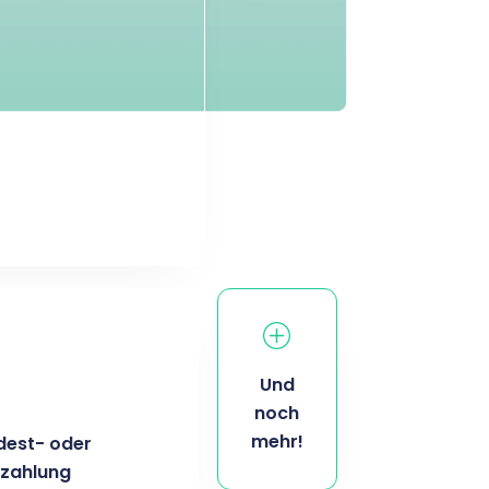
Und
noch
mehr!
dest- oder
nzahlung