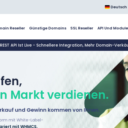
Deutsch
ain Reseller
Günstige Domains
SSL Reseller
API Und Modul
 REST API Ist Live - Schnellere Integration, Mehr Domain-Verkä
fen,
n Markt verdienen.
Verkauf und Gewinn kommen von Ihnen.
form mit White-Label-
egriert mit WHMCS,