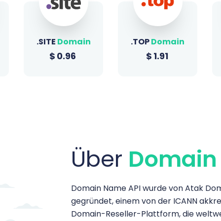
.TOP
Domain
.SHOP
Domain
$
1.91
$
1.51
Über
Domain
Domain Name API wurde von Atak Domain
gegründet, einem von der ICANN akkredi
Domain-Reseller-Plattform, die weltwe