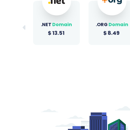
Domain
.ORG
Domain
.SITE
Domain
3.51
$
8.49
$
0.96