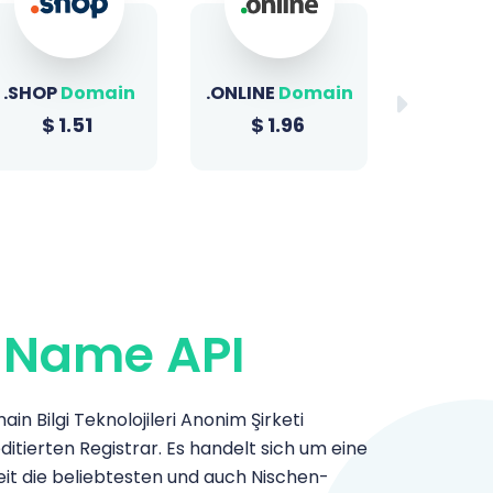
.ONLINE
Domain
.BIZ
Domain
.XYZ
D
$
1.96
$
22.49
$
1
 Name API
 Bilgi Teknolojileri Anonim Şirketi
tierten Registrar. Es handelt sich um eine
it die beliebtesten und auch Nischen-