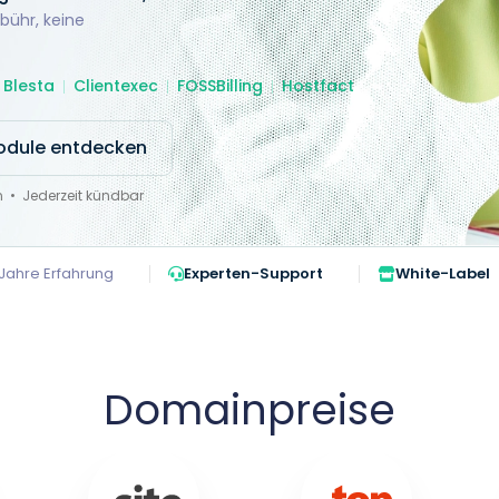
bühr, keine
Blesta
Clientexec
FOSSBilling
Hostfact
odule entdecken
en • Jederzeit kündbar
Jahre Erfahrung
Experten-Support
White-Label
Domainpreise