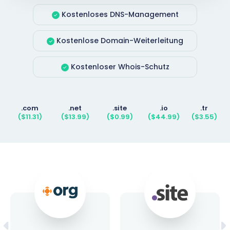
Kostenloses DNS-Management
Kostenlose Domain-Weiterleitung
Kostenloser Whois-Schutz
.com
.net
.site
.io
.tr
($11.31)
($13.99)
($0.99)
($44.99)
($3.55)