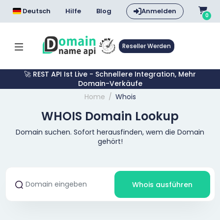
Deutsch
Hilfe
Blog
Anmelden
0
Reseller Werden
🚀 REST API Ist Live - Schnellere Integration, Mehr
Domain-Verkäufe
Home
Whois
WHOIS Domain Lookup
Domain suchen. Sofort herausfinden, wem die Domain
gehört!
Whois ausführen