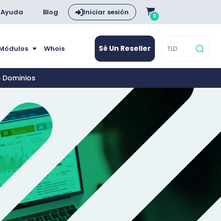
Ayuda
Blog
Iniciar sesión
0
Sé Un Reseller
 Módulos
Whois
e Dominios