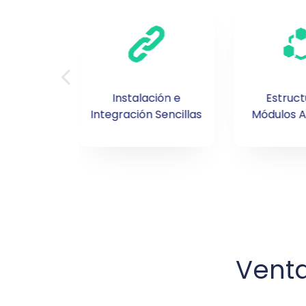
s de
Instalación e
Estruct
ápido
Integración Sencillas
Módulos A
Venta