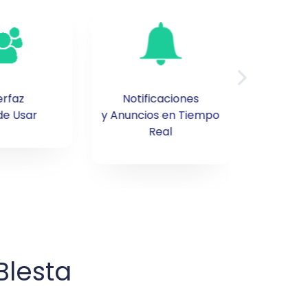
erfaz
Notificaciones
Ayuda
 de Usar
y Anuncios en Tiempo
In
Real
Blesta