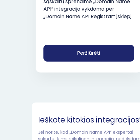
sąskaitų sprendime „Domain Name
API“ integracija vykdoma per
„Domain Name API Registrar“ įskiepį.
Peržiūrėti
Ieškote kitokios integracijos
Jei norite, kad „Domain Name API“ ekspertai
sukurtų Jums reikalingą integraciją, nedelsdam