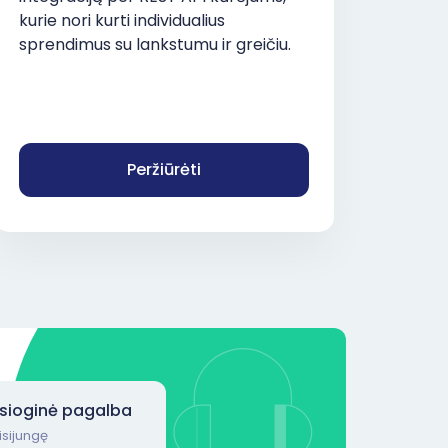
kurie nori kurti individualius
sprendimus su lankstumu ir greičiu.
Peržiūrėti
esioginė pagalba
isijungę