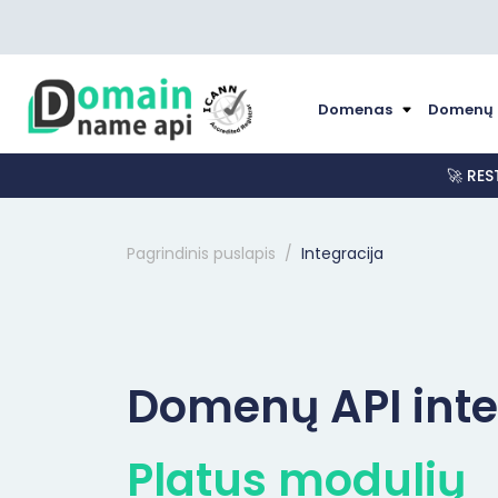
Domenas
Domenų 
🚀 RES
Pagrindinis puslapis
Integracija
Domenų API inte
Platus modulių