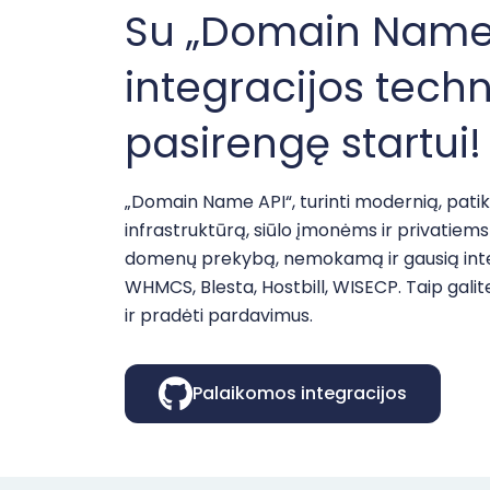
Su „Domain Name 
integracijos tech
pasirengę startui!
„Domain Name API“, turinti modernią, patik
infrastruktūrą, siūlo įmonėms ir privatiem
domenų prekybą, nemokamą ir gausią integr
WHMCS, Blesta, Hostbill, WISECP. Taip gali
ir pradėti pardavimus.
Palaikomos integracijos