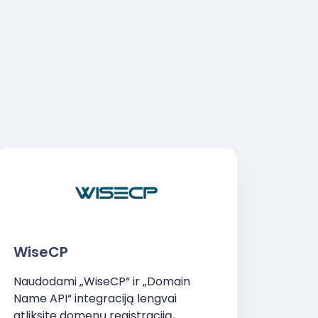
WiseCP
Naudodami „WiseCP“ ir „Domain
Name API“ integraciją lengvai
atliksite domenų registraciją,