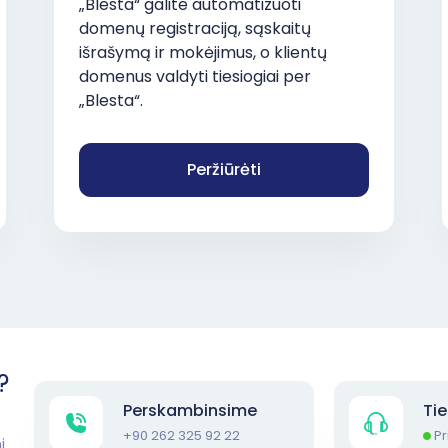
„Blesta“ galite automatizuoti
domenų registraciją, sąskaitų
išrašymą ir mokėjimus, o klientų
domenus valdyti tiesiogiai per
„Blesta“.
Peržiūrėti
?
Perskambinsime
Ti
+90 262 325 92 22
Pr
i