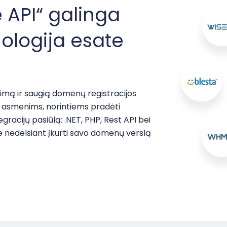
API“ galinga
nologija esate
imą ir saugią domenų registracijos
s asmenims, norintiems pradėti
acijų pasiūlą: .NET, PHP, Rest API bei
te nedelsiant įkurti savo domenų verslą