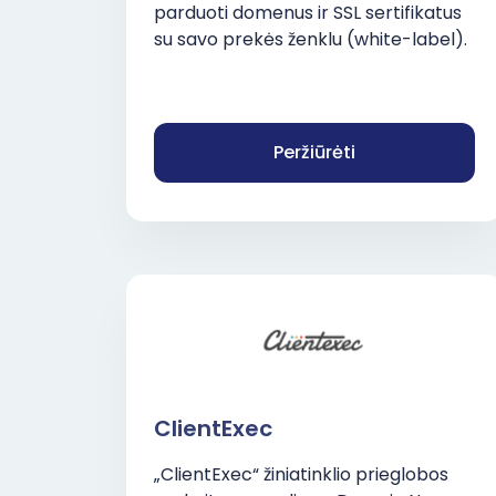
parduoti domenus ir SSL sertifikatus
su savo prekės ženklu (white-label).
Peržiūrėti
ClientExec
„ClientExec“ žiniatinklio prieglobos