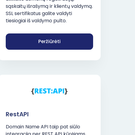
sąskaitų išrašymą ir klientų valdymą.
SSL sertifikatus galite valdyti
tiesiogiai iš valdymo pulto.
Peržiūrėti
RestAPI
Domain Name API taip pat siūlo
integraciją per REST API kūrėjams,