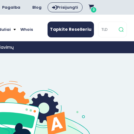
Pagalba
Blog
Prisijungti
0
Tapkite Reselleriu
duliai
Whois
rdavimų