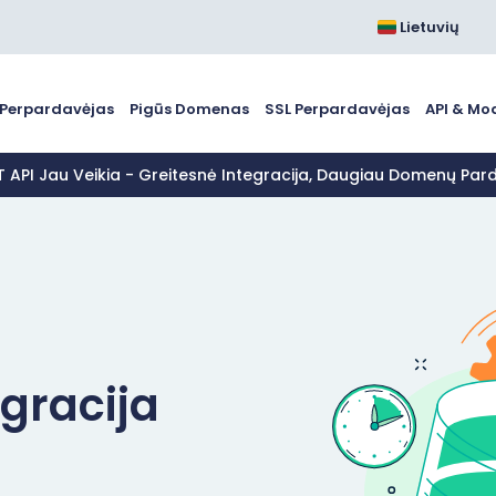
Lietuvių
Perpardavėjas
Pigūs Domenas
SSL Perpardavėjas
API & Mo
T API Jau Veikia - Greitesnė Integracija, Daugiau Domenų Pa
gracija