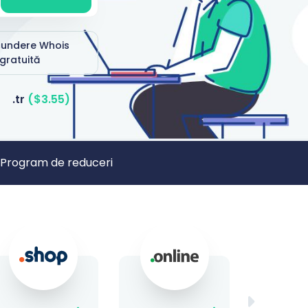
undere Whois
gratuită
.tr
($3.55)
Program de reduceri