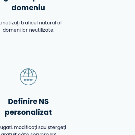
domeniu
netizați traficul natural al
domeniilor neutilizate.
Definire NS
personalizat
gați, modificați sau ștergeți
gratuit câte servere NS