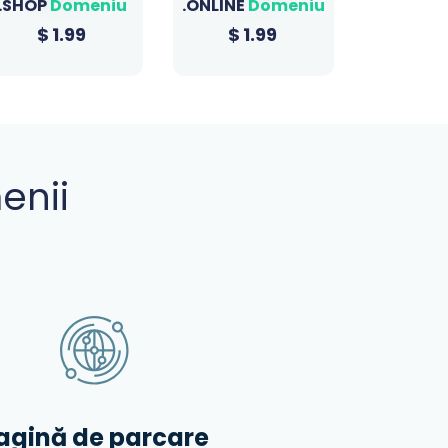
.ONLINE
Domeniu
.BIZ
Domeniu
.XYZ
Do
$
1.99
$
23.39
$
1
enii
agină de parcare