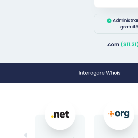
Administra
gratuit
.com
($11.31
Interogare Whois