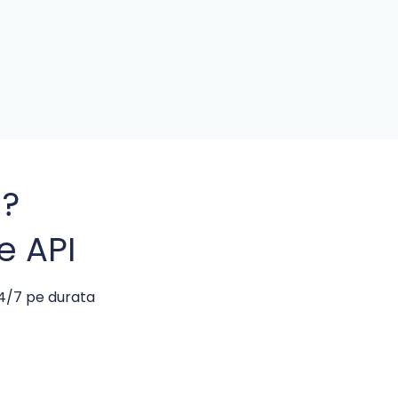
u?
e API
24/7 pe durata