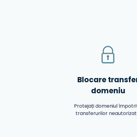
Blocare transfe
domeniu
Protejați domeniul împotr
transferurilor neautorizat