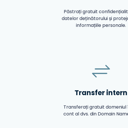
Păstrați gratuit confidențiali
datelor deținătorului și protej
informațiile personale.
Transfer intern
Transferați gratuit domeniul î
cont al dvs. din Domain Name