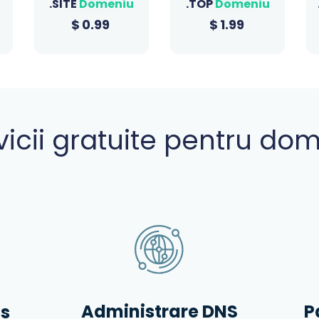
.TOP
Domeniu
.SHOP
Domeniu
$
1.99
$
1.99
vicii gratuite pentru dom
Administrare DNS
P
s