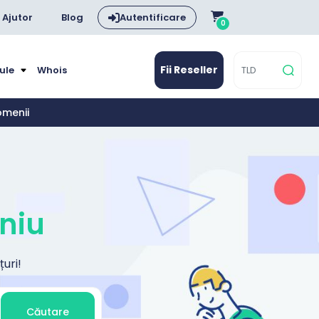
Ajutor
Blog
Autentificare
0
Fii Reseller
dule
Whois
omenii
niu
uri!
Căutare