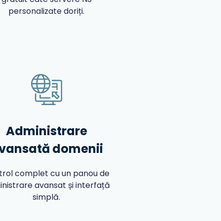
personalizate doriți.
Administrare
vansată domenii
trol complet cu un panou de
nistrare avansat și interfață
simplă.