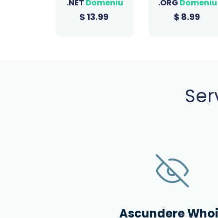
omeniu
.ORG
Domeniu
.SITE
Domeniu
3.99
$
8.99
$
0.99
Ser
Ascundere Whoi