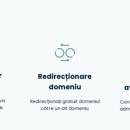
r
Redirecționare
domeniu
a
iva
Redirecționați gratuit domeniul
Con
e.
către un alt domeniu.
admi