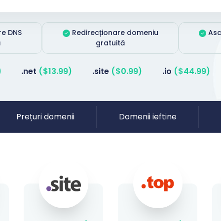
re DNS
Redirecționare domeniu
Asc
ă
gratuită
)
.net
($13.99)
.site
($0.99)
.io
($44.99)
Prețuri domenii
Domenii ieftine