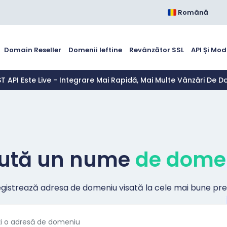
Română
Domain Reseller
Domenii Ieftine
Revânzător SSL
API Și Mo
ST API Este Live - Integrare Mai Rapidă, Mai Multe Vânzări De D
ută un nume
de dome
egistrează adresa de domeniu visată la cele mai bune preț