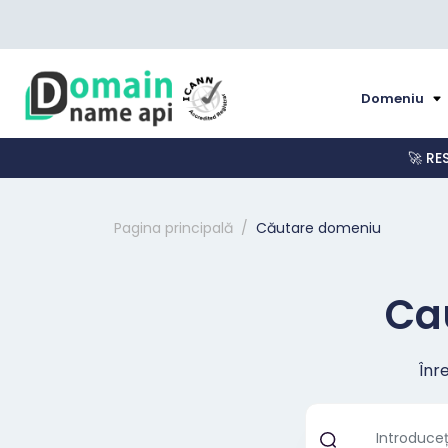
Domeniu
🚀 RE
Pagina principală
Căutare domeniu
Ca
Înr