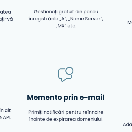
Gestionați gratuit din panou
tatea
înregistrările „A”, „Name Server”,
ați-vă
Mo
„MX” etc.
Memento prin e-mail
n alt
Primiți notificări pentru reînnoire
 API.
înainte de expirarea domeniului.
Adău