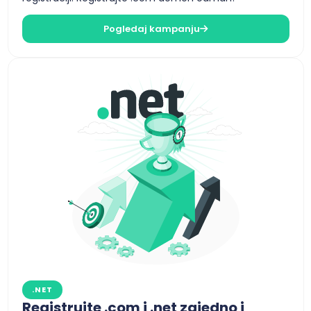
Pogledaj kampanju
.NET
Registrujte .com i .net zajedno i