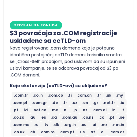
SPECIJALNA PONUDA
$3 povraćaja za .COM registracije
usklađene sa ccTLD-om
Novo registrovana .com domena koja je potpuno
identična postojećoj ccTLD domeni korisnika smatra
se „Cross-Sell“ prodajom, pod uslovom da su ispunjeni
uslovi kampanje, te se odobrava povraćaj od $3 po
.COM domeni.
Koje ekstenzije (ccTLD-ovi) su uključene?
.com.tr
.co.in
.com.co
.fi
.com.cn
.tr
.uk
.my
.com.pl
.com.gr
.de
.fr
.cz
.cn
.gr
.net.tr
.io
.pt
.id
.net.co
.me
.nl
.jp
.nz
.com.ai
.in
.it
.co.za
.au
.es
.ca
.com.au
.co.nz
.co
.pl
.se
.com.mx
.ru
.tv
.dk
.org.in
.eu
.ai
.mx
.net.in
.co.uk
.ch
.com.ro
.com.pt
.us
.at
.cl
.com.ar