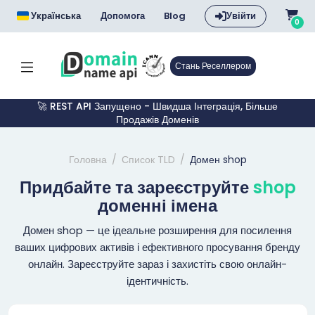
Українська
Допомога
Blog
Увійти
0
Стань Реселлером
🚀 REST API Запущено - Швидша Інтеграція, Більше
Продажів Доменів
Головна
Список TLD
Домен shop
Придбайте та зареєструйте
shop
доменні імена
Домен shop — це ідеальне розширення для посилення
ваших цифрових активів і ефективного просування бренду
онлайн. Зареєструйте зараз і захистіть свою онлайн-
ідентичність.