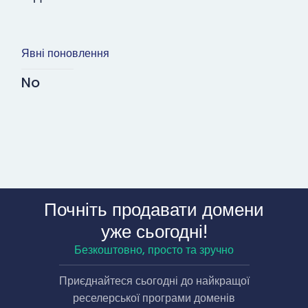
Явні поновлення
No
Почніть продавати домени
уже сьогодні!
Безкоштовно, просто та зручно
Приєднайтеся сьогодні до найкращої
реселерської програми доменів