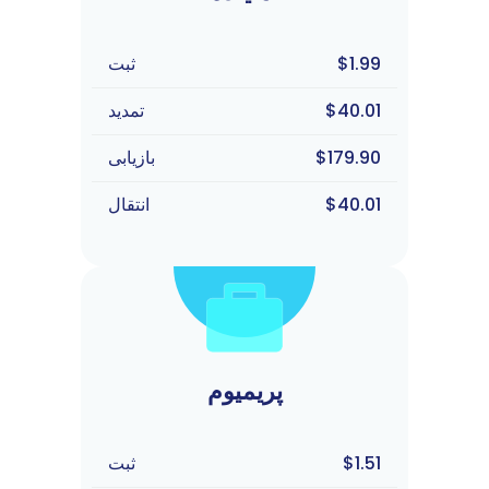
$1.99
ثبت
$40.01
تمدید
$179.90
بازیابی
$40.01
انتقال
پریمیوم
$1.51
ثبت