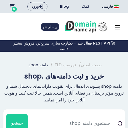
فارسی
کمک
Blog
ورود
0
ریسلر شو
🚀 REST API فعال شد - یکپارچه‌سازی سریع‌تر، فروش بیشتر
دامنه
صفحه اصلی
فهرست TLD
دامنه shop
خرید و ثبت دامنه‌های .shop
دامنه shop پسوندی ایده‌آل برای تقویت دارایی‌های دیجیتال شما و
ترویج مؤثر برندتان در فضای آنلاین است. همین حالا ثبت کنید و هویت
آنلاین خود را امن نمایید.
جستجو