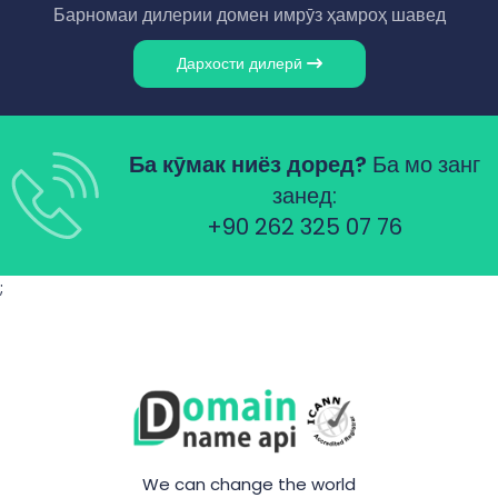
Барномаи дилерии домен имрӯз ҳамроҳ шавед
Дархости дилерӣ
Ба кӯмак ниёз доред?
Ба мо занг
занед:
+90 262 325 07 76
;
We can change the world