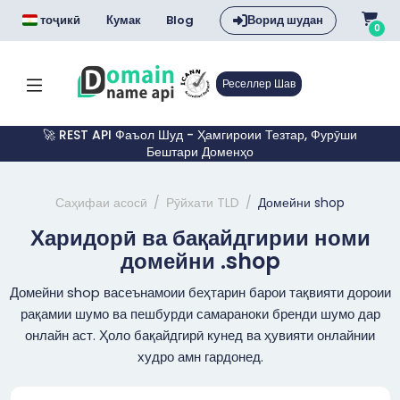
тоҷикӣ
Кумак
Blog
Ворид шудан
0
Реселлер Шав
🚀 REST API Фаъол Шуд - Ҳамгироии Тезтар, Фурӯши
Бештари Доменҳо
Саҳифаи асосӣ
Рӯйхати TLD
Домейни shop
Харидорӣ ва бақайдгирии номи
домейни .shop
Домейни shop васеънамоии беҳтарин барои тақвияти дороии
рақамии шумо ва пешбурди самараноки бренди шумо дар
онлайн аст. Ҳоло бақайдгирӣ кунед ва ҳувияти онлайнии
худро амн гардонед.