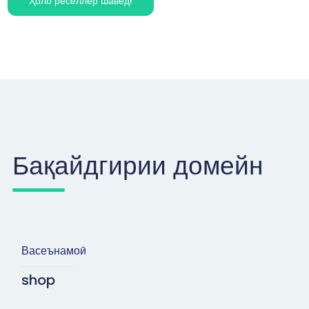
Ҳоло реселлер шавед!
Бақайдгирии домейн
Васеънамоӣ
shop