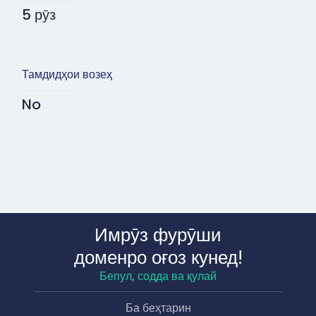
5 рӯз
Тамдидҳои возеҳ
No
Имрӯз фурӯши
доменро оғоз кунед!
Бепул, содда ва қулай
Ба беҳтарин