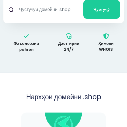
Ҷустуҷӯ
Фаъолсозии
Дастгирии
Ҳимояи
ройгон
24/7
WHOIS
Нархҳои домейни .shop