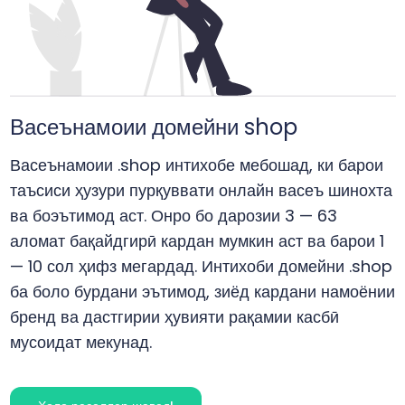
Васеънамоии домейни shop
Васеънамоии .shop интихобе мебошад, ки барои
таъсиси ҳузури пурқуввати онлайн васеъ шинохта
ва боэътимод аст. Онро бо дарозии 3 — 63
аломат бақайдгирӣ кардан мумкин аст ва барои 1
— 10 сол ҳифз мегардад. Интихоби домейни .shop
ба боло бурдани эътимод, зиёд кардани намоёнии
бренд ва дастгирии ҳувияти рақамии касбӣ
мусоидат мекунад.