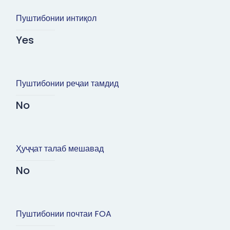
Пуштибонии интиқол
Yes
Пуштибонии реҷаи тамдид
No
Ҳуҷҷат талаб мешавад
No
Пуштибонии почтаи FOA