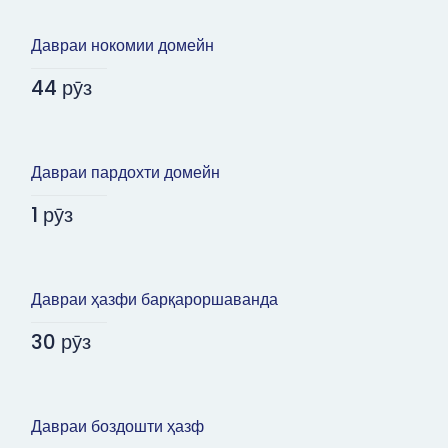
Давраи нокомии домейн
44 рӯз
Давраи пардохти домейн
1 рӯз
Давраи ҳазфи барқароршаванда
30 рӯз
Давраи боздошти ҳазф