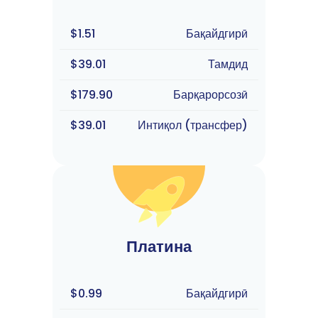
$1.51
Бақайдгирӣ
$39.01
Тамдид
$179.90
Барқарорсозӣ
$39.01
Интиқол (трансфер)
Платина
$0.99
Бақайдгирӣ