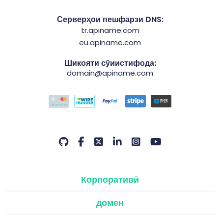
Серверҳои пешфарзи DNS:
tr.apiname.com
eu.apiname.com
Шикояти сӯиистифода:
domain@apiname.com
Корпоративӣ
домен