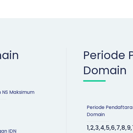
ain
Periode 
Domain
h NS Maksimum
Periode Pendaftara
Domain
1,2,3,4,5,6,7,8,9,
gan IDN