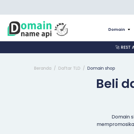
Domain
🚀 REST 
Beranda
Daftar TLD
Domain shop
Beli 
Domain sh
mempromosikan 