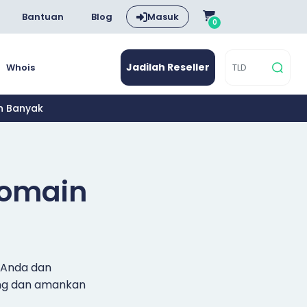
Bantuan
Blog
Masuk
0
Jadilah Reseller
Whois
ih Banyak
Domain
l Anda dan
ang dan amankan