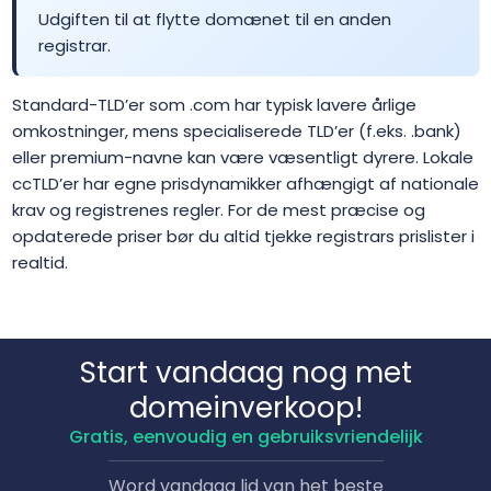
Udgiften til at flytte domænet til en anden
.bbs.tr
$2.01
$1.94
$1.90
registrar.
Standard-TLD’er som .com har typisk lavere årlige
.be
$13.34
$13.07
$12.80
omkostninger, mens specialiserede TLD’er (f.eks. .bank)
eller premium-navne kan være væsentligt dyrere. Lokale
.beauty
$1.99
$1.91
$1.81
ccTLD’er har egne prisdynamikker afhængigt af nationale
krav og registrenes regler. For de mest præcise og
.beer
$32.49
$31.24
$29.99
opdaterede priser bør du altid tjekke registrars prislister i
realtid.
.bel.tr
$2.01
$1.94
$1.90
.berlin
$76.99
$71.00
$68.95
Start vandaag nog met
domeinverkoop!
.best
$18.75
$18.38
$18.00
Gratis, eenvoudig en gebruiksvriendelijk
Word vandaag lid van het beste
.bet
$9.99
$9.51
$9.01