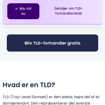
Detaljer om TLD-
Bliv VIP
.space
$0.99
$0.96
$0.91
forhandlerskab
nu
.store
$1.99
$1.96
$1.91
.tech
$3.99
$3.96
$3.86
Bliv TLD-forhandler gratis
.top
$1.99
$1.91
$1.81
.tr
$3.55
$3.35
$3.13
.web.tr
$2.01
$1.94
$1.90
Hvad er en TLD?
.xyz
$1.99
$1.91
$1.81
TLD (Top-Level Domain) er den sidste, højre del af et
domænenavn. Den repræsenterer det øverste