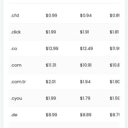
TLD-
Forhandler
Premium
Plat
.cfd
$0.99
$0.94
$0.89
endelse
.click
$1.99
$1.91
$1.81
.co
$12.99
$12.49
$11.99
.com
$11.31
$10.91
$10.81
.com.tr
$2.01
$1.94
$1.90
.cyou
$1.99
$1.79
$1.59
.de
$8.99
$8.89
$8.79