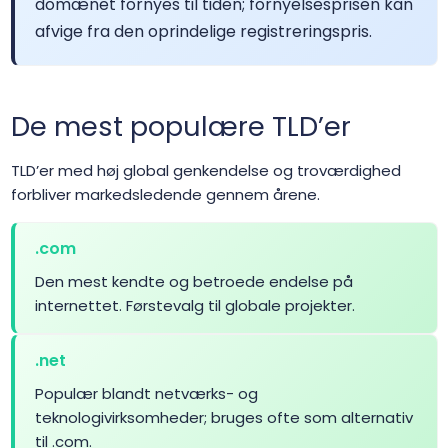
domænet fornyes til tiden; fornyelsesprisen kan
afvige fra den oprindelige registreringspris.
.app
$23.99
$22.99
$22.56
.archi
$24.99
$21.29
$18.99
De mest populære TLD’er
.ARMY
$12.99
$12.49
$11.99
TLD’er med høj global genkendelse og troværdighed
forbliver markedsledende gennem årene.
.art
$4.99
$4.49
$3.99
.com
Den mest kendte og betroede endelse på
.as
$134.99
$129.99
$124.99
internettet. Førstevalg til globale projekter.
.asia
$14.99
$14.22
$12.82
.net
Populær blandt netværks- og
.associates
$21.99
$20.99
$19.99
teknologivirksomheder; bruges ofte som alternativ
til .com.