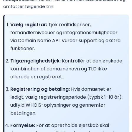
omfatter følgende trin:
.africa.com
$47.99
$44.99
$39.99
Vælg registrar:
Tjek realtidspriser,
.ag
$93.75
$91.88
$90.00
forhandlerniveauer og integrationsmuligheder
via Domain Name API. Vurder support og ekstra
.agency
$6.99
$6.01
$5.01
funktioner.
Tilgængelighedstjek:
Kontrollér at den ønskede
.ai
$199.80
$189.80
$179.80
kombination af domænenavn og TLD ikke
allerede er registreret.
.airforce
$35.99
$34.99
$33.99
Registrering og betaling:
Hvis domænet er
.am
$41.25
$40.42
$39.60
ledigt, vælg registreringsperiode (typisk 1–10 år),
udfyld WHOIS-oplysninger og gennemfør
.amsterdam
$48.64
$47.67
$46.70
betalingen.
Fornyelse:
For at opretholde ejerskab skal
.apartments
$12.50
$12.25
$12.00