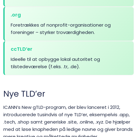
.at
$18.29
$17.82
$17.46
.org
.attorney
$52.99
$52.67
$51.60
Foretrækkes af nonprofit-organisationer og
foreninger – styrker troværdigheden.
.au
$16.49
$15.31
$14.68
ccTLD’er
.auction
$3.99
$3.49
$2.99
Ideelle til at opbygge lokal autoritet og
tilstedeværelse (f.eks. .tr, .de).
.audio
$125.00
$122.50
$120.00
.auto
$2500.00
$2450.00
$2400.0
Nye TLD’er
ICANN’s New gTLD-program, der blev lanceret i 2012,
.autos
$1.99
$1.91
$1.81
introducerede tusindvis af nye TLD’er, eksempelvis .app,
.tech, .shop samt generiske .site, .online, .xyz. De hjælper
.av.tr
$2.01
$1.94
$1.90
med at løse knapheden på ledige navne og giver brands
mere kreative og målrettede muligheder.