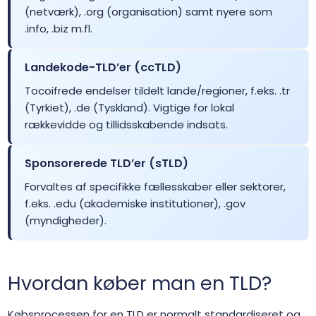
(netværk), .org (organisation) samt nyere som
.accountants
$27.99
$27.56
$26.99
.info, .biz m.fl.
.acct.pro
$156.25
$153.13
$150.00
Landekode-TLD’er (ccTLD)
Tocoifrede endelser tildelt lande/regioner, f.eks. .tr
.actor
$12.50
$12.25
$11.99
(Tyrkiet), .de (Tyskland). Vigtige for lokal
rækkevidde og tillidsskabende indsats.
.adult
$106.25
$104.13
$102.00
Sponsorerede TLD’er (sTLD)
.ae
$42.99
$41.99
$39.99
Forvaltes af specifikke fællesskaber eller sektorer,
f.eks. .edu (akademiske institutioner), .gov
.ae.org
$22.00
$20.40
$19.10
(myndigheder).
.aero
$44.99
$44.01
$43.01
Hvordan køber man en TLD?
.africa
$25.90
$24.90
$23.90
Købsprocessen for en TLD er normalt standardiseret og