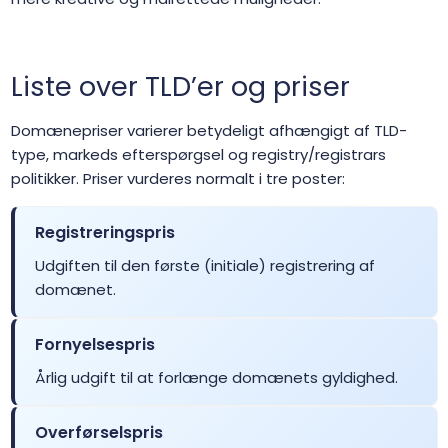
.avocat.pro
$156.25
$153.13
$150.00
Liste over TLD’er og priser
.baby
$18.75
$18.38
$18.00
Domænepriser varierer betydeligt afhængigt af TLD-
.band
$18.99
$18.49
$17.99
type, markeds efterspørgsel og registry/registrars
politikker. Priser vurderes normalt i tre poster:
.bank
$1237.39
$1210.43
$1185.73
Registreringspris
.bar
$2.99
$2.89
$2.79
Udgiften til den første (initiale) registrering af
domænet.
.bar.pro
$159.00
$156.00
$152.00
Fornyelsespris
.bargains
$13.75
$13.47
$13.20
Årlig udgift til at forlænge domænets gyldighed.
.bayern
$35.95
$33.46
$31.59
Overførselspris