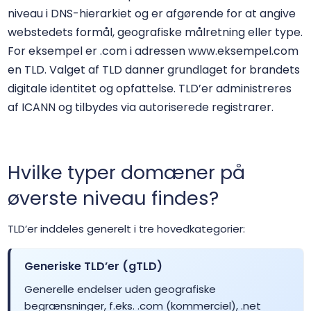
.aaa.pro
$156.25
$153.13
$150.00
niveau i DNS-hierarkiet og er afgørende for at angive
webstedets formål, geografiske målretning eller type.
.abogado
$26.00
$25.00
$23.60
For eksempel er .com i adressen www.eksempel.com
en TLD. Valget af TLD danner grundlaget for brandets
.ac
$39.99
$34.99
$29.99
digitale identitet og opfattelse. TLD’er administreres
af ICANN og tilbydes via autoriserede registrarer.
.ac.mu
$88.00
$84.50
$77.00
.ac.nz
$46.45
$45.52
$44.60
Hvilke typer domæner på
øverste niveau findes?
.aca.pro
$156.25
$153.13
$150.00
TLD’er inddeles generelt i tre hovedkategorier:
.academy
$17.14
$16.83
$16.52
Generiske TLD’er (gTLD)
.accountant
$25.99
$24.99
$23.99
Generelle endelser uden geografiske
begrænsninger, f.eks. .com (kommerciel), .net