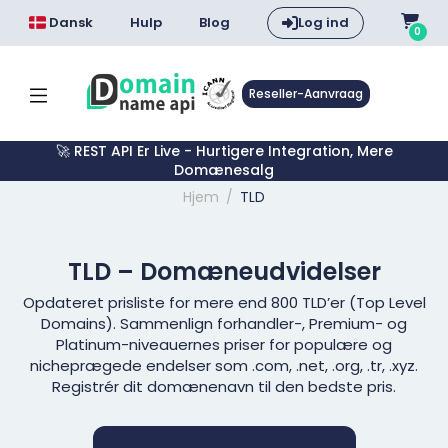
Dansk
Hulp
Blog
Log ind
0
Reseller-Aanvraag
🚀 REST API Er Live - Hurtigere Integration, Mere
Domænesalg
Hjem
TLD
TLD – Domæneudvidelser
Opdateret prisliste for mere end 800 TLD’er (Top Level
Domains). Sammenlign forhandler-, Premium- og
Platinum-niveauernes priser for populære og
nicheprægede endelser som .com, .net, .org, .tr, .xyz.
Registrér dit domænenavn til den bedste pris.