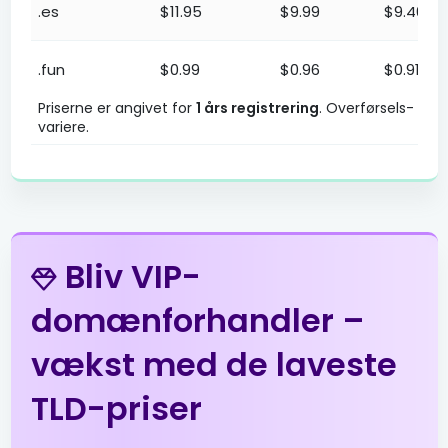
.es
$11.95
$9.99
$9.46
.fun
$0.99
$0.96
$0.91
Prisliste for TLD-domæneendelser. Forhandler-, Premium-
Priserne er angivet for
1 års registrering
. Overførsels- og 
.gen.tr
variere.
$2.01
$1.94
$1.90
.in
$6.99
$6.89
$6.79
.info
$3.99
$3.51
$3.01
Bliv VIP-
.me
$5.53
$5.42
$5.31
domænforhandler –
vækst med de laveste
.net
$13.99
$13.51
$13.01
TLD-priser
.net.tr
$2.01
$1.94
$1.90