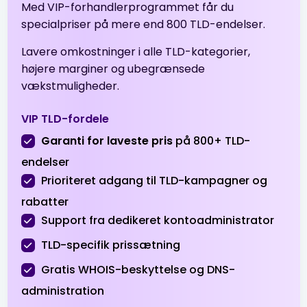
Med VIP-forhandlerprogrammet får du
.online
$1.99
$1.96
$1.91
specialpriser på mere end 800 TLD-endelser.
Lavere omkostninger i alle TLD-kategorier,
.org
$8.99
$8.49
$8.19
højere marginer og ubegrænsede
vækstmuligheder.
.org.tr
$2.01
$1.94
$1.90
VIP TLD-fordele
.pro
$3.99
$3.51
$3.01
Garanti for laveste pris
på 800+ TLD-
endelser
.ru
$39.90
$38.90
$37.90
Prioriteret adgang til TLD-kampagner og
rabatter
.sbs
$0.99
$0.94
$0.89
Support fra dedikeret kontoadministrator
TLD-specifik prissætning
.shop
$1.99
$1.51
$0.99
Gratis WHOIS-beskyttelse og DNS-
administration
.site
$0.99
$0.96
$0.91