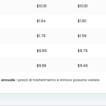
$10.91
$10.81
$1.94
$1.90
$1.79
$1.59
$8.89
$8.79
$9.99
$9.46
zi Rivenditore, Premium e Platinum per oltre 800 estensioni 
e annuale
. I prezzi di trasferimento e rinnovo possono variare.
$0.96
$0.91
$1.94
$1.90