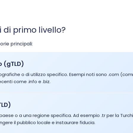
$1.96
$1.91
$3.96
$3.86
 di primo livello?
$1.91
$1.81
rie principali:
$3.35
$3.13
lo (gTLD)
grafiche o di utilizzo specifico. Esempi noti sono .com (comm
$1.94
$1.90
centi come .info e .biz.
$1.91
$1.81
TLD)
5
$153.13
$150.00
paese o a una regione specifica. Ad esempio .tr per la Turch
ere il pubblico locale e instaurare fiducia.
$25.00
$23.60