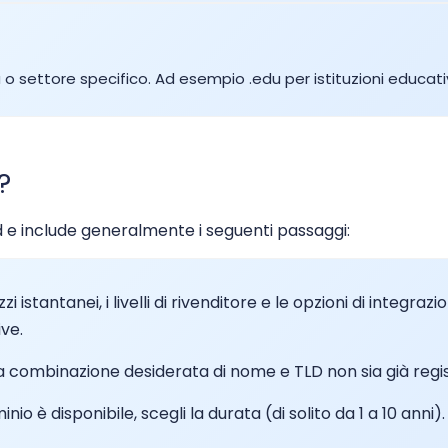
$34.99
$29.99
o settore specifico. Ad esempio .edu per istituzioni educativ
$84.50
$77.00
?
5
$45.52
$44.60
rd e include generalmente i seguenti passaggi:
5
$153.13
$150.00
zi istantanei, i livelli di rivenditore e le opzioni di inte
$16.83
$16.52
ive.
a combinazione desiderata di nome e TLD non sia già regis
$24.99
$23.99
inio è disponibile, scegli la durata (di solito da 1 a 10 anni)
$27.56
$26.99