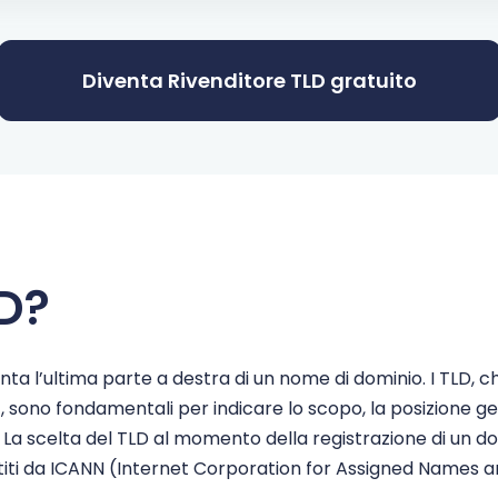
$1.94
$1.90
Diventa Rivenditore TLD gratuito
$3.51
$3.01
$38.90
$37.90
$0.94
$0.89
LD?
$1.51
$0.99
$0.96
$0.91
ta l’ultima parte a destra di un nome di dominio. I TLD, che 
no fondamentali per indicare lo scopo, la posizione geogra
$0.96
$0.91
 scelta del TLD al momento della registrazione di un domi
stiti da ICANN (Internet Corporation for Assigned Names a