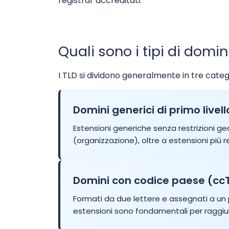
registrar accreditati.
.store
$1.99
.tech
$3.99
Quali sono i tipi di domini
.top
$1.99
I TLD si dividono generalmente in tre catego
.tr
$3.55
Domini generici di primo livel
Estensioni generiche senza restrizioni geo
.web.tr
$2.01
(organizzazione), oltre a estensioni più re
.xyz
$1.99
Domini con codice paese (cc
.aaa.pro
$156.2
Formati da due lettere e assegnati a un 
estensioni sono fondamentali per raggiung
.abogado
$26.00