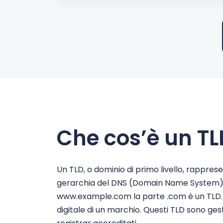
.org.tr
$2.01
.pro
$3.99
.ru
$39.90
.sbs
$0.99
Che cos’è un T
.shop
$1.99
.site
$0.99
Un TLD, o dominio di primo livello, rappresen
gerarchia del DNS (Domain Name System), so
.space
$0.99
www.example.com la parte .com è un TLD. La
digitale di un marchio. Questi TLD sono ge