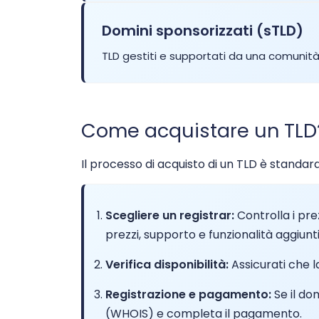
Domini sponsorizzati (sTLD)
.ac
$39.99
TLD gestiti e supportati da una comunità 
.ac.mu
$88.00
Come acquistare un TLD
.ac.nz
$46.4
Il processo di acquisto di un TLD è standa
.aca.pro
$156.2
Scegliere un registrar:
Controlla i prez
.academy
$17.14
prezzi, supporto e funzionalità aggiunt
Verifica disponibilità:
Assicurati che l
.accountant
$25.99
Registrazione e pagamento:
Se il dom
.accountants
$27.99
(WHOIS) e completa il pagamento.