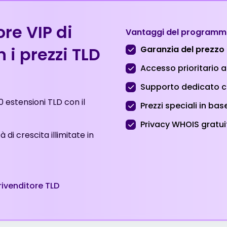
$6.89
$6.79
re VIP di
Vantaggi del programm
$3.51
$3.01
 i prezzi TLD
Garanzia del prezzo
Accesso prioritario 
$5.42
$5.31
Supporto dedicato 
0 estensioni TLD con il
$13.51
$13.01
Prezzi speciali in bas
Privacy WHOIS gratui
à di crescita illimitate in
$1.94
$1.90
$1.96
$1.91
rivenditore TLD
$8.49
$8.19