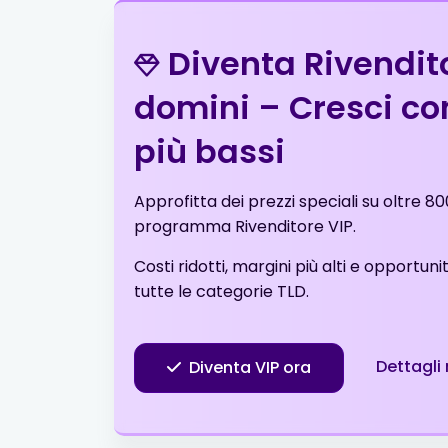
.in
$6.99
Diventa Rivendito
.info
$3.99
domini – Cresci con
più bassi
.me
$5.53
Approfitta dei prezzi speciali su oltre 80
.net
$13.99
programma Rivenditore VIP.
Costi ridotti, margini più alti e opportunit
.net.tr
$2.01
tutte le categorie TLD.
.online
$1.99
Dettagli 
Diventa VIP ora
.org
$8.99