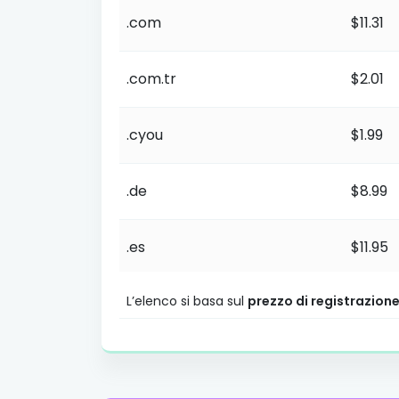
.com
$11.31
.com.tr
$2.01
.cyou
$1.99
.de
$8.99
.es
$11.95
Listino prezzi delle estensioni TLD. Prez
L’elenco si basa sul
prezzo di registrazion
.fun
$0.99
.gen.tr
$2.01