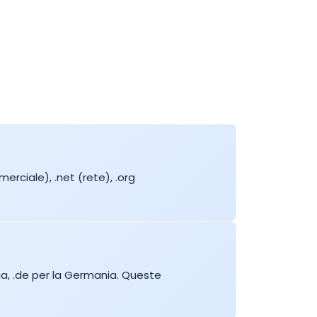
Comprare
Comprare
Comprare
Comprare
erciale), .net (rete), .org
Comprare
Comprare
Comprare
ia, .de per la Germania. Queste
Comprare