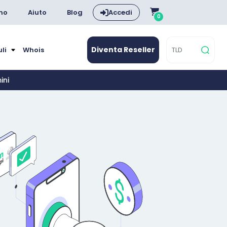
ano
Aiuto
Blog
Accedi
0
Diventa Reseller
uli
Whois
ini