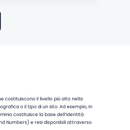
Comprare
Comprare
Comprare
Comprare
Comprare
Comprare
costituiscono il livello più alto nella
fica o il tipo di un sito. Ad esempio, in
Comprare
nio costituisce la base dell’identità
nd Numbers) e resi disponibili attraverso