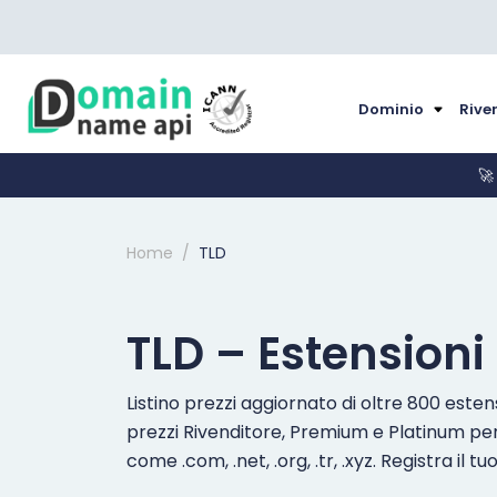
Dominio
Rive
🚀
Home
TLD
TLD – Estensioni
Listino prezzi aggiornato di oltre 800 esten
prezzi Rivenditore, Premium e Platinum per 
come .com, .net, .org, .tr, .xyz. Registra il t