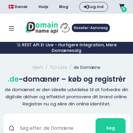
Dansk
Hulp
Blog
Log ind
0
Reseller-Aanvraag
🚀 REST API Er Live - Hurtigere Integration, Mere
Domænesalg
Hjem
TLD Liste
de Domæne
.de
-domæner – køb og registrér
de domænet er den ideelle udvidelse til at forbedre din
digitale aktiver og effektivt promovere dit brand online.
Registrer nu og sikre din online identitet.
Søg