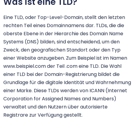
Was ist eine TLD?
.aaa.pro
$156.25
$153.13
$150.00
Eine TLD, oder Top-Level-Domain, stellt den letzten
.abogado
$26.00
$25.00
$23.60
rechten Teil eines Domainnamens dar. TLDs, die die
oberste Ebene in der Hierarchie des Domain Name
Systems (DNS) bilden, sind entscheidend, um den
.ac
$39.99
$34.99
$29.99
Zweck, den geografischen Standort oder den Typ
einer Website anzugeben. Zum Beispiel ist im Namen
.ac.mu
$88.00
$84.50
$77.00
www.beispiel.com der Teil .com eine TLD. Die Wahl
einer TLD bei der Domain-Registrierung bildet die
.ac.nz
$46.45
$45.52
$44.60
Grundlage für die digitale Identität und Wahrnehmung
einer Marke. Diese TLDs werden von ICANN (Internet
.aca.pro
$156.25
$153.13
$150.00
Corporation for Assigned Names and Numbers)
verwaltet und den Nutzern über autorisierte
.academy
$17.14
$16.83
$16.52
Registrare zur Verfügung gestellt.
.accountant
$25.99
$24.99
$23.99