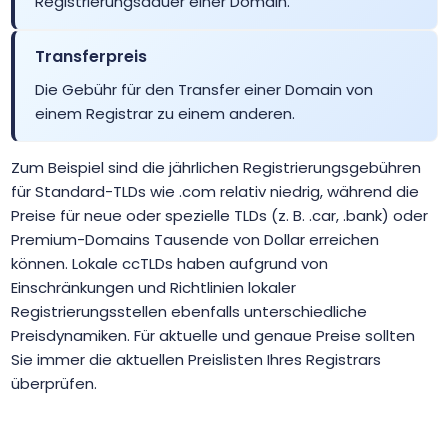
Registrierungsdauer einer Domain.
.biz.bh
$149.99
$135.99
$129.99
Transferpreis
Die Gebühr für den Transfer einer Domain von
.biz.ki
$227.00
$222.00
$135.51
einem Registrar zu einem anderen.
.biz.pl
$18.58
$18.21
$17.83
Zum Beispiel sind die jährlichen Registrierungsgebühren
für Standard-TLDs wie .com relativ niedrig, während die
.biz.tr
$2.01
$1.94
$1.90
Preise für neue oder spezielle TLDs (z. B. .car, .bank) oder
Premium-Domains Tausende von Dollar erreichen
können. Lokale ccTLDs haben aufgrund von
.black
$18.99
$18.38
$17.99
Einschränkungen und Richtlinien lokaler
Registrierungsstellen ebenfalls unterschiedliche
.blackfriday
$125.00
$122.50
$120.00
Preisdynamiken. Für aktuelle und genaue Preise sollten
Sie immer die aktuellen Preislisten Ihres Registrars
.blog
$4.99
$4.51
$4.01
überprüfen.
.blue
$18.99
$17.99
$16.99