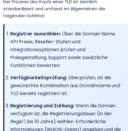
Der Prozess des Kaufs einer TLD ist ziemlich
.apartments
$12.50
$12.25
$12.00
standardisiert und umfasst im Allgemeinen die
folgenden Schritte:
.app
$23.99
$22.99
$22.56
Registrar auswählen:
Über die Domain Name
.archi
$24.99
$21.29
$18.99
API Preise, Reseller-Stufen und
Integrationsoptionen prüfen und
.ARMY
$12.99
$12.49
$11.99
Preisgestaltung, Support sowie zusätzliche
Funktionen bewerten.
.art
$4.99
$4.49
$3.99
Verfügbarkeitsprüfung:
Überprüfen, ob die
gewünschte Kombination aus Domainname und
.as
$134.99
$129.99
$124.99
TLD bereits registriert ist.
Registrierung und Zahlung:
.asia
$14.99
Wenn die Domain
$14.22
$12.82
verfügbar ist, die Registrierungsdauer (in der
Regel 1 bis 10 Jahre) wählen. Erforderliche
.associates
$21.99
$20.99
$19.99
Informationen (WHOIS-Daten) angeben und die