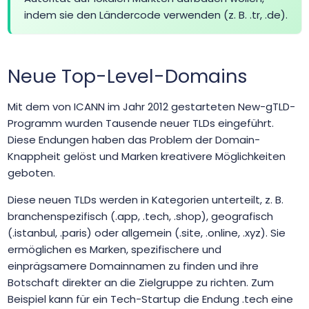
.bayern
$35.95
$33.46
$31.59
indem sie den Ländercode verwenden (z. B. .tr, .de).
.bbs.tr
$2.01
$1.94
$1.90
Neue Top-Level-Domains
.be
$13.34
$13.07
$12.80
Mit dem von ICANN im Jahr 2012 gestarteten New-gTLD-
.beauty
$1.99
$1.91
$1.81
Programm wurden Tausende neuer TLDs eingeführt.
Diese Endungen haben das Problem der Domain-
Knappheit gelöst und Marken kreativere Möglichkeiten
.beer
$32.49
$31.24
$29.99
geboten.
Diese neuen TLDs werden in Kategorien unterteilt, z. B.
.bel.tr
$2.01
$1.94
$1.90
branchenspezifisch (.app, .tech, .shop), geografisch
(.istanbul, .paris) oder allgemein (.site, .online, .xyz). Sie
.berlin
$76.99
$71.00
$68.95
ermöglichen es Marken, spezifischere und
einprägsamere Domainnamen zu finden und ihre
.best
$18.75
$18.38
$18.00
Botschaft direkter an die Zielgruppe zu richten. Zum
Beispiel kann für ein Tech-Startup die Endung .tech eine