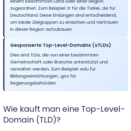
einem bestimmten Land oder einer Region
zugeordnet. Zum Beispiel .tr für die Türkei, .de für
Deutschland. Diese Endungen sind entscheidend,
.africa.com
$47.99
$44.99
$39.99
um lokale Zielgruppen zu erreichen und Vertrauen
in dieser Region aufzubauen.
.ag
$93.75
$91.88
$90.00
Gesponserte Top-Level-Domains (sTLDs)
.agency
$6.99
$6.01
$5.01
Dies sind TLDs, die von einer bestimmten
Gemeinschaft oder Branche unterstützt und
.ai
$199.80
$189.80
$179.80
verwaltet werden. Zum Beispiel .edu für
Bildungseinrichtungen, .gov für
Regierungsbehörden.
.airforce
$35.99
$34.99
$33.99
.am
$41.25
$40.42
$39.60
Wie kauft man eine Top-Level-
Domain (TLD)?
.amsterdam
$48.64
$47.67
$46.70