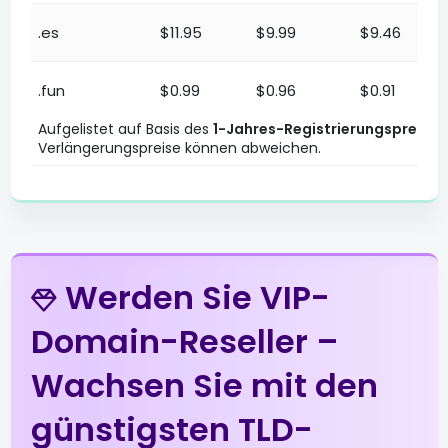
.es
$11.95
$9.99
$9.46
.fun
$0.99
$0.96
$0.91
Preisliste der TLD-Domain-Endungen. Reseller-, Premiu
Aufgelistet auf Basis des
1-Jahres-Registrierungspreises
.gen.tr
Verlängerungspreise können abweichen.
$2.01
$1.94
$1.90
.in
$6.99
$6.89
$6.79
.info
$3.99
$3.51
$3.01
Werden Sie VIP-
.me
$5.53
$5.42
$5.31
Domain-Reseller –
Wachsen Sie mit den
.net
$13.99
$13.51
$13.01
günstigsten TLD-
.net.tr
$2.01
$1.94
$1.90