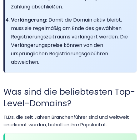
Zahlung abschließen.
.at
$18.29
$17.82
$17.46
Verlängerung:
Damit die Domain aktiv bleibt,
.attorney
$52.99
$52.67
$51.60
muss sie regelmäßig am Ende des gewählten
Registrierungszeitraums verlängert werden. Die
Verlängerungspreise können von den
.au
$16.49
$15.31
$14.68
ursprünglichen Registrierungsgebühren
abweichen.
.auction
$3.99
$3.49
$2.99
.audio
$125.00
$122.50
$120.00
Was sind die beliebtesten Top-
.auto
$2500.00
$2450.00
$2400.00
Level-Domains?
TLDs, die seit Jahren Branchenführer sind und weltweit
.autos
$1.99
$1.91
$1.81
anerkannt werden, behalten ihre Popularität.
.av.tr
$2.01
$1.94
$1.90