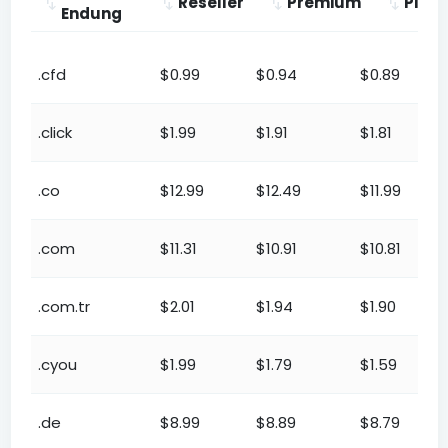
Reseller
Premium
Plat
Endung
TLD-
Reseller
Premium
Platinu
.cfd
$0.99
$0.94
$0.89
Endung
.click
$1.99
$1.91
$1.81
.co
$12.99
$12.49
$11.99
.com
$11.31
$10.91
$10.81
.com.tr
$2.01
$1.94
$1.90
.cyou
$1.99
$1.79
$1.59
.de
$8.99
$8.89
$8.79