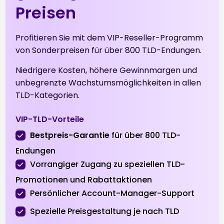
Preisen
.online
$1.99
$1.96
$1.91
Profitieren Sie mit dem VIP-Reseller-Programm
von Sonderpreisen für über 800 TLD-Endungen.
.org
$8.99
$8.49
$8.19
Niedrigere Kosten, höhere Gewinnmargen und
unbegrenzte Wachstumsmöglichkeiten in allen
.org.tr
$2.01
$1.94
$1.90
TLD-Kategorien.
.pro
$3.99
$3.51
$3.01
VIP-TLD-Vorteile
Bestpreis-Garantie
für über 800 TLD-
.ru
$39.90
$38.90
$37.90
Endungen
Vorrangiger Zugang zu speziellen TLD-
.sbs
$0.99
$0.94
$0.89
Promotionen und Rabattaktionen
Persönlicher Account-Manager-Support
.shop
$1.99
$1.51
$0.99
Spezielle Preisgestaltung je nach TLD