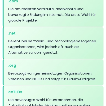
.com
Die am meisten vertraute, anerkannte und
.avocat.pro
$156.25
$153.13
$150.00
bevorzugte Endung im Internet. Die erste Wahl für
globale Projekte.
.baby
$18.75
$18.38
$18.00
.net
.band
$18.99
$18.49
$17.99
Beliebt bei netzwerk- und technologiebezogenen
Organisationen, wird jedoch oft auch als
.bank
$1237.39
$1210.43
$1185.73
Alternative zu .com genutzt.
.org
.bar
$2.99
$2.89
$2.79
Bevorzugt von gemeinnützigen Organisationen,
Vereinen und NGOs und sorgt für Glaubwürdigkeit.
.bar.pro
$159.00
$156.00
$152.00
ccTLDs
.bargains
$13.75
$13.47
$13.20
Die bevorzugte Wahl für Unternehmen, die
Autorität auf lokalen Märkten aufbauen wollen,