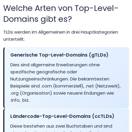
Welche Arten von Top-Level-
.accountants
$27.99
$27.56
$26.99
Domains gibt es?
.acct.pro
$156.25
$153.13
$150.00
TLDs werden im Allgemeinen in drei Hauptkategorien
unterteilt:
.actor
$12.50
$12.25
$11.99
Generische Top-Level-Domains (gTLDs)
.adult
$106.25
$104.13
$102.00
Dies sind allgemeine Erweiterungen ohne
spezifische geografische oder
Nutzungseinschränkungen. Die bekanntesten
.ae
$42.99
$41.99
$39.99
Beispiele sind .com (kommerziell), .net (Netzwerk),
.org (Organisation) sowie neuere Endungen wie
.ae.org
$22.00
$20.40
$19.10
.info, .biz.
.aero
$44.99
$44.01
$43.01
Ländercode-Top-Level-Domains (ccTLDs)
Diese bestehen aus zwei Buchstaben und sind
.africa
$25.90
$24.90
$23.90