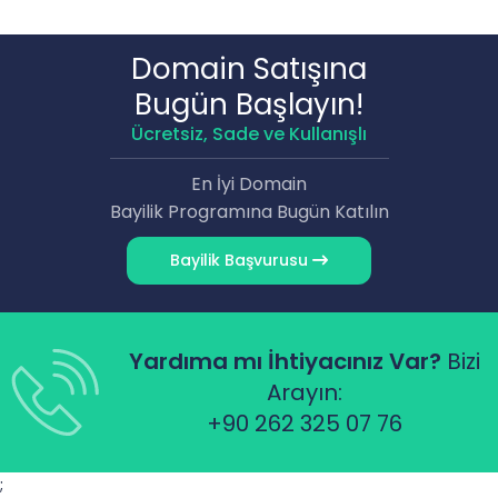
Domain Satışına
Bugün Başlayın!
Ücretsiz, Sade ve Kullanışlı
En İyi Domain
Bayilik Programına Bugün Katılın
Bayilik Başvurusu
Yardıma mı İhtiyacınız Var?
Bizi
Arayın:
+90 262 325 07 76
;