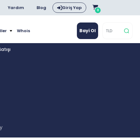
Yardım
Blog
Giriş Yap
0
Bayi Ol
ller
Whois
atışı
ay