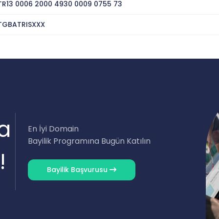
TR13 0006 2000 4930 0009 0755 73
TGBATRISXXX
a
En İyi Domain
Bayilik Programına Bugün Katılın
!
Bayilik Başvurusu