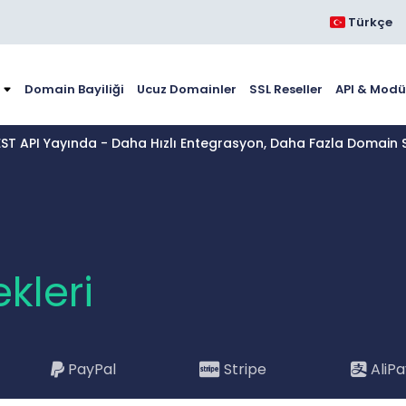
Türkçe
Domain Bayiliği
Ucuz Domainler
SSL Reseller
API & Modü
EST API Yayında - Daha Hızlı Entegrasyon, Daha Fazla Domain S
kleri
PayPal
Stripe
AliP