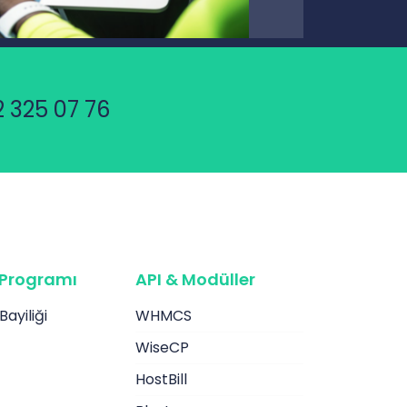
 325 07 76
k Programı
API & Modüller
ayiliği
WHMCS
WiseCP
HostBill