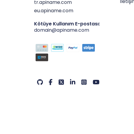
İletiş
tr.apiname.com
eu.apiname.com
Kötüye Kullanım E-postası:
domain@apiname.com