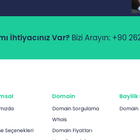
ı İhtiyacınız Var?
Bizi Arayın:
+90 262
msal
Domain
Bayili
mızda
Domain Sorgulama
Domain B
Whois
 Seçenekleri
Domain Fiyatları