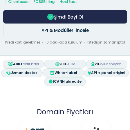
Clientexec
FOSSBilling
Hostfact
Şimdi Bayi Ol
API & Modülleri İncele
Kredi kartı gerekmez • 10 dakikada kurulum • İstediğin zaman iptal
40K+
aktif bayi
200+
ülke
20+
yıl deneyim
Uzman destek
White-label
API + panel erişimi
ICANN akredite
Domain Fiyatları