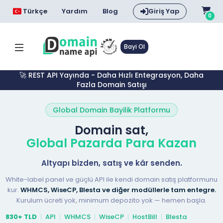
Türkçe
Yardım
Blog
Giriş Yap
0
Bayi Ol
🚀 REST API Yayında - Daha Hızlı Entegrasyon, Daha
Fazla Domain Satışı
Global Domain Bayilik Platformu
Domain sat,
Global Pazarda Para Kazan
Altyapı bizden, satış ve kâr senden.
White-label panel ve güçlü API ile kendi domain satış platformunu
kur.
WHMCS, WiseCP, Blesta ve diğer modüllerle tam entegre.
Kurulum ücreti yok, minimum depozito yok — hemen başla.
830+ TLD
API
WHMCS
WiseCP
HostBill
Blesta