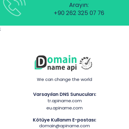
Arayın:
+90 262 325 07 76
;
We can change the world
Varsayılan DNS Sunucuları:
tr.apiname.com
eu.apiname.com
Kötüye Kullanım E-postası:
domain@apiname.com