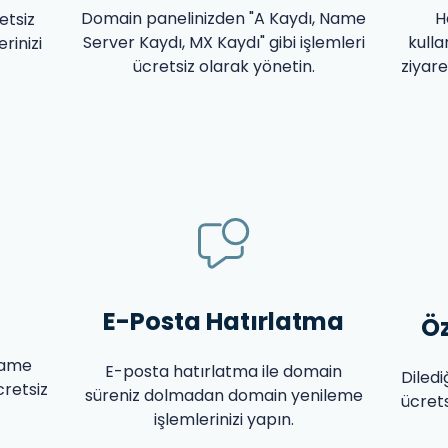
Domain panelinizden "A Kaydı, Name
H
etsiz
Server Kaydı, MX Kaydı" gibi işlemleri
kulla
erinizi
ücretsiz olarak yönetin.
ziyar
E-Posta Hatırlatma
Ö
Name
E-posta hatırlatma ile domain
Diled
cretsiz
süreniz dolmadan domain yenileme
ücrets
işlemlerinizi yapın.