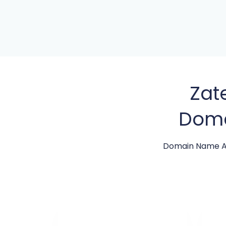
Zat
Doma
Domain Name API