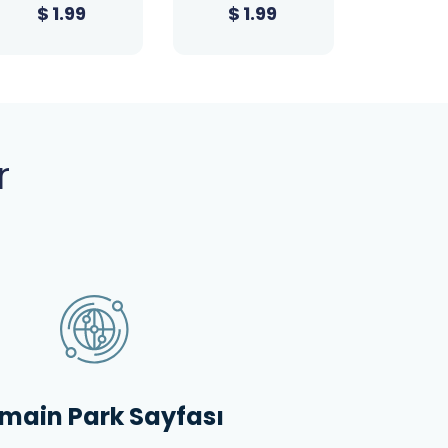
$
1.99
$
23.39
$
1
r
main Park Sayfası