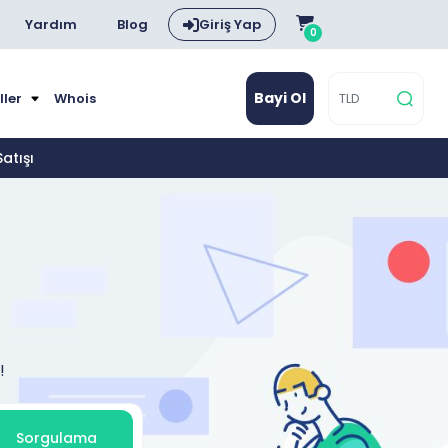
Yardım
Blog
Giriş Yap
0
Bayi Ol
ller
Whois
atışı
!
Sorgulama