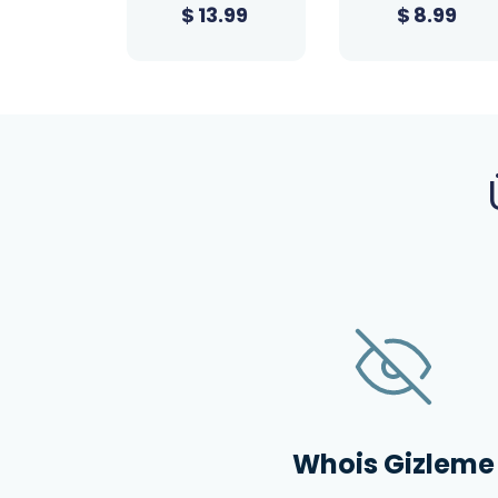
3.99
$
8.99
$
0.99
Whois Gizleme