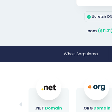
Ücretsiz DN
.com
($11.31
Whois Sorgulama
Domain
.ORG
Domain
.SITE
Domain