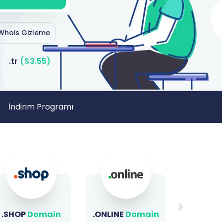
Whois Gizleme
.tr
($3.55)
İndirim Programı
.ONLINE
Domain
.BIZ
Domain
.XYZ
D