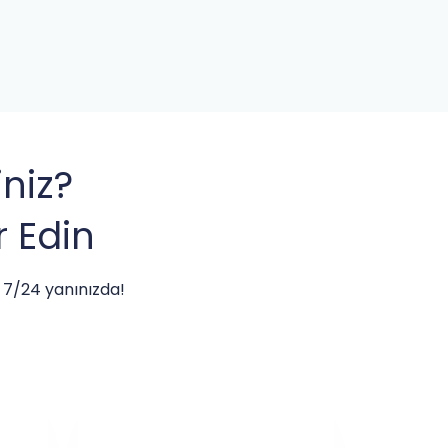
niz?
 Edin
 7/24 yanınızda!