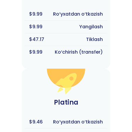
$9.99
Ro‘yxatdan o‘tkazish
$9.99
Yangilash
$47.17
Tiklash
$9.99
Ko‘chirish (transfer)
Platina
$9.46
Ro‘yxatdan o‘tkazish