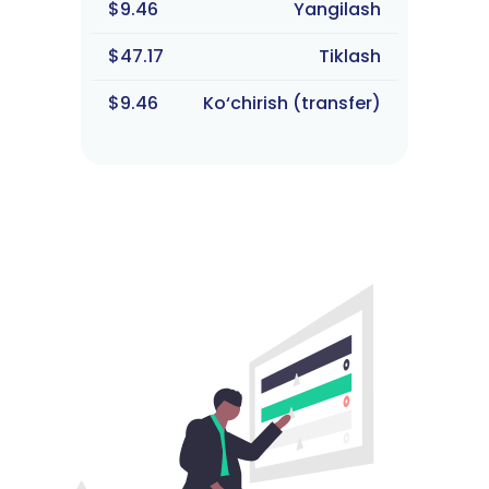
$9.46
Yangilash
$47.17
Tiklash
$9.46
Ko‘chirish (transfer)