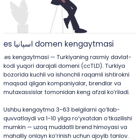
es اسپانیا domen kengaytmasi
.es kengaytmasi — Turkiyaning rasmiy davlat-
kodi yuqori darajali domeni (ccTLD). Turkiya
bozorida kuchli va ishonchli raqamli ishtirokni
maqsad qilgan kompaniyalar, brendlar va
mutaxassislar tomonidan keng afzal ko‘riladi.
Ushbu kengaytma 3–63 belgilarni qo‘llab-
quvvatlaydi va 1–10 yilga ro‘yxatdan o‘tkazilishi
mumkin — uzoq muddatli brend himoyasi va
mahalliy onlayn ko‘rinish uchun ajoyib tanlov.