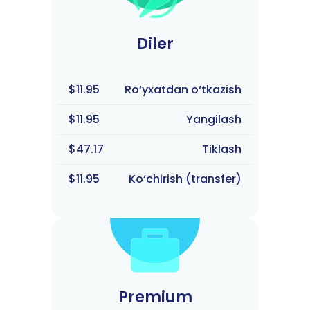
Diler
$11.95
Ro‘yxatdan o‘tkazish
$11.95
Yangilash
$47.17
Tiklash
$11.95
Ko‘chirish (transfer)
Premium