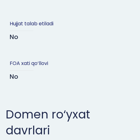
Hujjat talab etiladi
No
FOA xati qo‘llovi
No
Domen ro‘yxat
davrlari