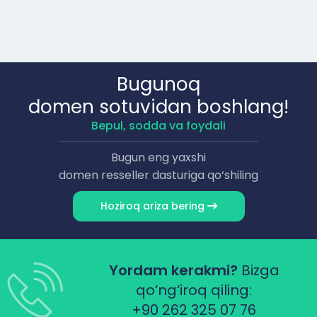
Bugunoq
domen sotuvidan boshlang!
Bepul, sodda va foydali
Bugun eng yaxshi
domen resseller dasturiga qo‘shiling
Hoziroq ariza bering
Yordam kerakmi?
Bizga
qo‘ng‘iroq qiling:
+90 262 325 07 76