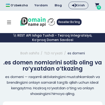
Oʻzbekcha
Yordam
Blog
Kirish
0
Reseller Bo‘ling
🚀 REST API Ishga Tushdi - Tezroq Integratsiya,
Ko‘proq Domen Savdosi
Bosh sahifa
TLD ro‘yxati
es domeni
.es domen nomlarini sotib oling va
ro‘yxatdan o‘tkazing
es domeni — raqamli aktivlaringizni mustahkamlash va
brendingizni onlayn samarali targ‘ib qilish uchun ideal
kengaytma. Hoziroq ro‘yxatdan o‘ting va onlayn
shaxsingizni himoya qiling.