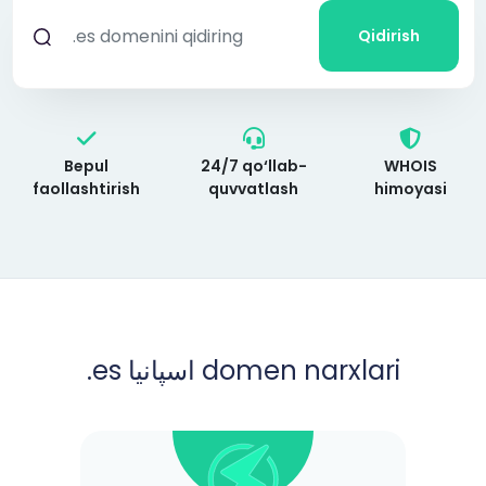
Qidirish
Bepul
24/7 qo‘llab-
WHOIS
faollashtirish
quvvatlash
himoyasi
.es اسپانیا domen narxlari