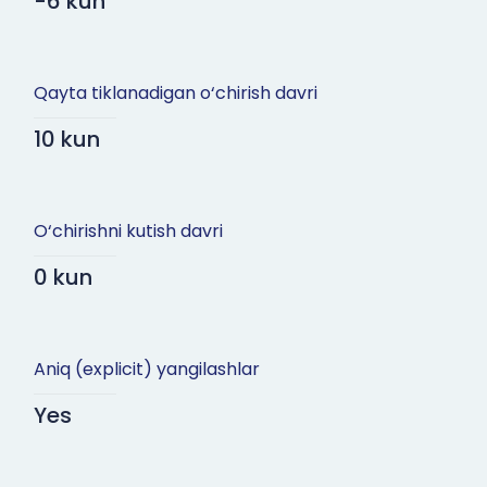
-6 kun
Qayta tiklanadigan o‘chirish davri
10 kun
O‘chirishni kutish davri
0 kun
Aniq (explicit) yangilashlar
Yes