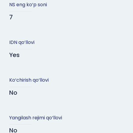
NS eng ko‘p soni
7
IDN qo‘llovi
Yes
Ko‘chirish qo‘llovi
No
Yangilash rejimi qo‘llovi
No