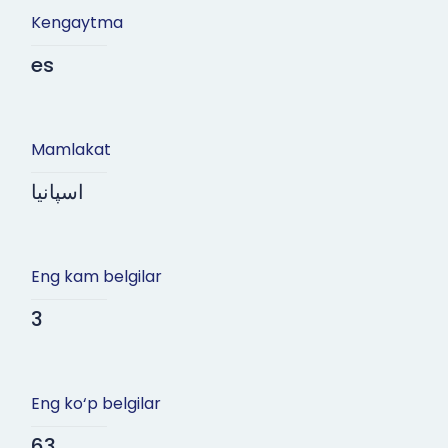
Kengaytma
es
Mamlakat
اسپانیا
Eng kam belgilar
3
Eng ko‘p belgilar
63