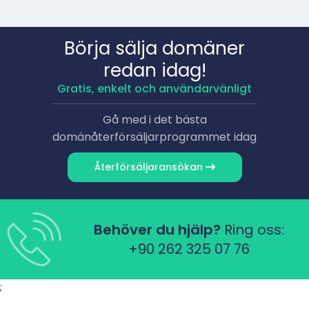
Börja sälja domäner
redan idag!
Gratis, enkelt och användarvänligt
Gå med i det bästa
domänåterförsäljarprogrammet idag
Återförsäljaransökan
Behöver du hjälp?
Ring oss:
+90 262 325 07 76
;