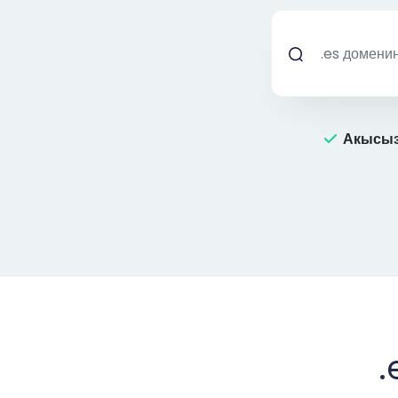
Акысыз
.