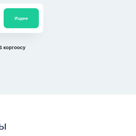
Издөө
 коргоосу
ры