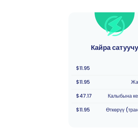
Кайра сатууч
$11.95
$11.95
Жа
$47.17
Калыбына ке
$11.95
Өткөрүү (тра