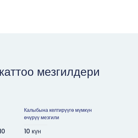
каттоо мезгилдери
Калыбына келтирүүгө мүмкүн
өчүрүү мезгили
10
10 күн