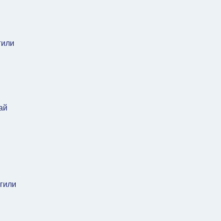
гили
ай
гили