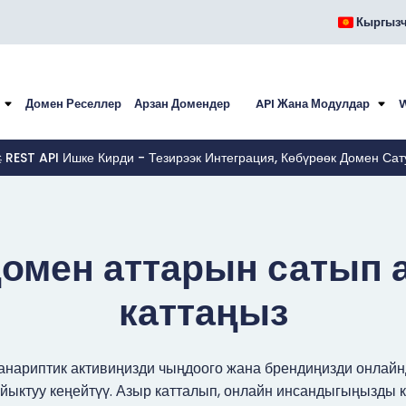
Кыргыз
Домен Реселлер
Арзан Домендер
API Жана Модулдар
 REST API Ишке Кирди - Тезирээк Интеграция, Көбүрөөк Домен Сат
домен аттарын сатып
каттаңыз
анариптик активиңизди чыңдоого жана брендиңизди онлай
йыктуу кеңейтүү. Азыр катталып, онлайн инсандыгыңызды 