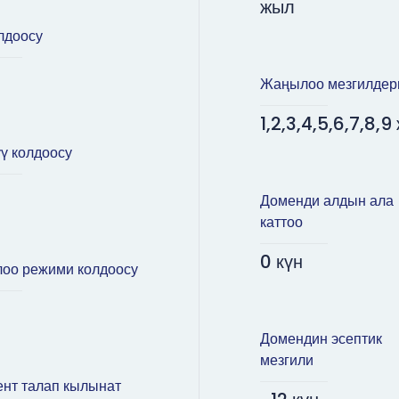
жыл
лдоосу
Жаңылоо мезгилдер
1,2,3,4,5,6,7,8,9
ү колдоосу
Доменди алдын ала
каттоо
0 күн
оо режими колдоосу
Домендин эсептик
мезгили
нт талап кылынат