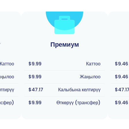
у
Премиум
Каттоо
$9.99
Каттоо
$9.46
ңылоо
$9.99
Жаңылоо
$9.46
лтирүү
$47.17
Калыбына келтирүү
$47.1
нсфер)
$9.99
Өткөрүү (трансфер)
$9.46