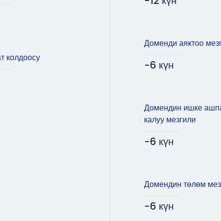
-12 күн
Доменди аяктоо мез
т колдоосу
-6 күн
Домендин ишке ашп
калуу мезгили
-6 күн
Домендин төлөм мез
-6 күн