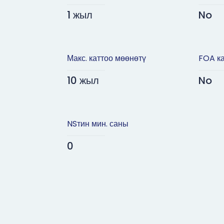
1 жыл
No
Макс. каттоо мөөнөтү
FOA ка
10 жыл
No
NSтин мин. саны
0