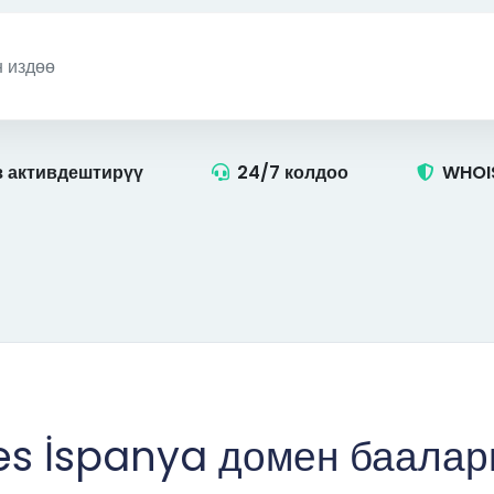
 активдештирүү
24/7 колдоо
WHOIS
es İspanya домен баала