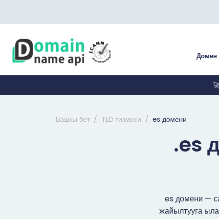
Домен

Башкы бет
TLD тизмеси
es домени
.es 
es домени — с
жайылтууга ыла