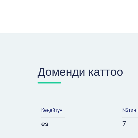
Доменди каттоо
Кеңейтүү
NSтин 
es
7