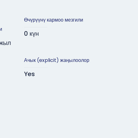
Өчүрүүнү кармоо мезгили
и
0 күн
 жыл
Ачык (explicit) жаңылоолор
Yes