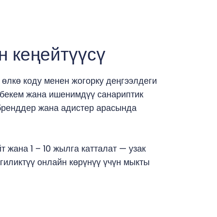
н кеңейтүүсү
 өлкө коду менен жогорку деңгээлдеги
 бекем жана ишенимдүү санариптик
бренддер жана адистер арасында
т жана 1 – 10 жылга катталат — узак
гиликтүү онлайн көрүнүү үчүн мыкты