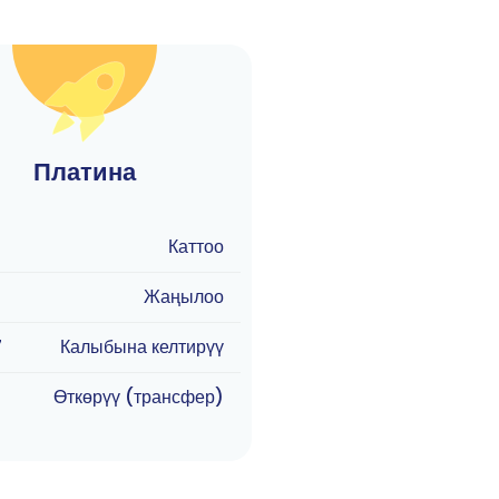
Платина
Каттоо
Жаңылоо
7
Калыбына келтирүү
Өткөрүү (трансфер)