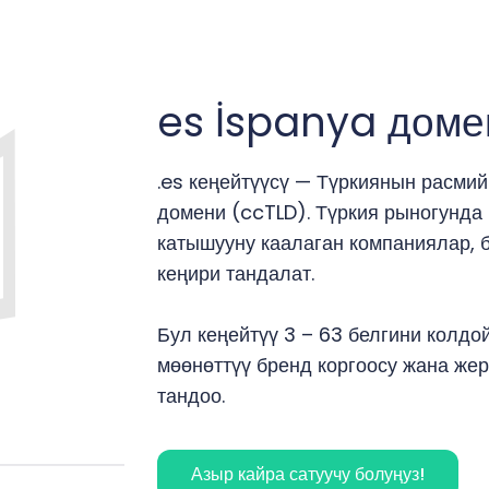
es İspanya доме
.es кеңейтүүсү — Түркиянын расмий
домени (ccTLD). Түркия рыногунда
катышууну каалаган компаниялар, 
кеңири тандалат.
Бул кеңейтүү 3 – 63 белгини колдой
мөөнөттүү бренд коргоосу жана жер
тандоо.
Азыр кайра сатуучу болуңуз!