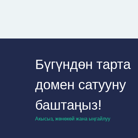
Бүгүндөн тарта
домен сатууну
баштаңыз!
Акысыз, жөнөкөй жана ыңгайлуу