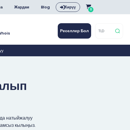
ча
Жардам
Blog
Кирүү
0
Реселлер Бол
Whois
уу
 алып
нда натыйжалуу
камсыз кылыңыз.