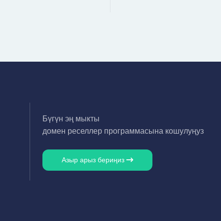
Бүгүн эң мыкты
домен реселлер программасына кошулуңуз
Азыр арыз бериңиз