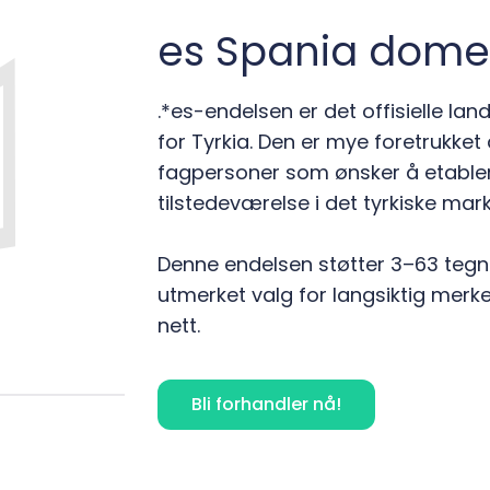
es Spania dom
.*es-endelsen er det offisielle 
for Tyrkia. Den er mye foretrukket
fagpersoner som ønsker å etablere 
tilstedeværelse i det tyrkiske mar
Denne endelsen støtter 3–63 tegn o
utmerket valg for langsiktig merk
nett.
Bli forhandler nå!