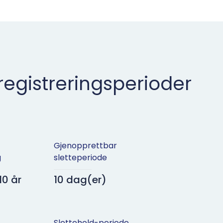
gistreringsperioder
Gjenopprettbar
g
sletteperiode
10 år
10 dag(er)
Slettehold-periode