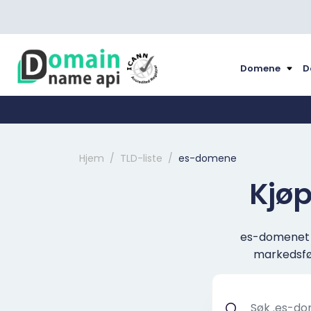
Domene
D
Hjem
TLD-liste
es-domene
Kjøp
es-domenet er
markedsfør