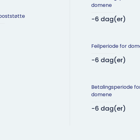
domene
poststøtte
-6 dag(er)
Feilperiode for do
-6 dag(er)
Betalingsperiode fo
domene
-6 dag(er)