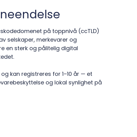
eneendelse
landskodedomenet på toppnivå (ccTLD)
 av selskaper, merkevarer og
en sterk og pålitelig digital
kedet.
g kan registreres for 1–10 år — et
evarebeskyttelse og lokal synlighet på