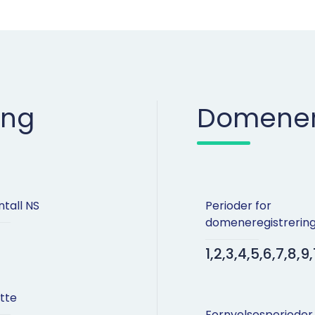
ing
Domenere
ntall NS
Perioder for
domeneregistrerin
1,2,3,4,5,6,7,8,9,
tte
Fornyelsesperioder