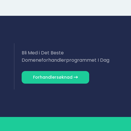
Bli Med i Det Beste
Domene­forhandlerprogrammet I Dag
Forhandler­søknad