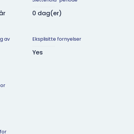
 år
0 dag(er)
ng av
Eksplisitte fornyelser
Yes
for
for