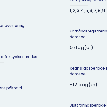
1,2,3,4,5,6,7,8,9
for overføring
Forhåndsregistreri
domene
0 dag(er)
for fornyelsesmodus
Regnskapsperiode 
domene
-12 dag(er)
nt påkrevd
Sluttføringsperiode 