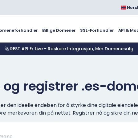
Nors
omeneforhandler
Billige Domener
SSL-Forhandler
API & Mo
🚀 REST API Er Live - Raskere Integrasjon, Mer Domenesalg
 og registrer .es-do
 den ideelle endelsen for å styrke dine digitale eiendele
e merkevaren din på nettet. Registrer nå og sikre din net