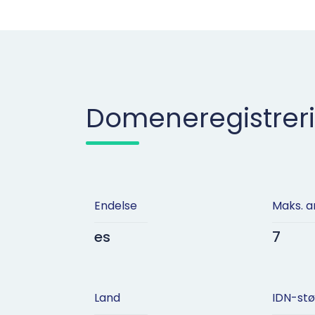
Domeneregistrer
Endelse
Maks. a
es
7
Land
IDN-stø