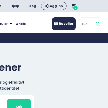
k
Hjelp
Blog
Logg inn
0
Bli Reseller
duler
Whois
mener
r og effektivt
tidentitet.
Søk