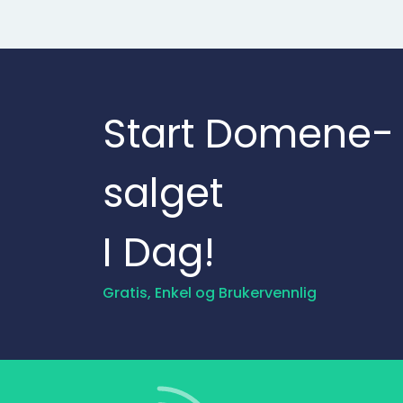
Start Domene­
salget
I Dag!
Gratis, Enkel og Brukervennlig