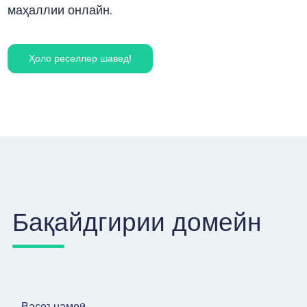
маҳаллии онлайн.
Ҳоло реселлер шавед!
Бақайдгирии домейн
Васеънамоӣ