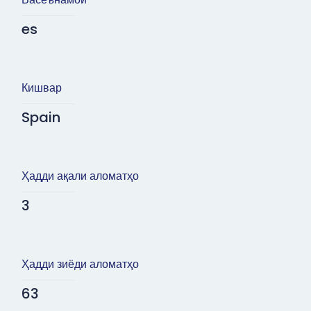
es
Кишвар
Spain
Ҳадди ақали аломатҳо
3
Ҳадди зиёди аломатҳо
63