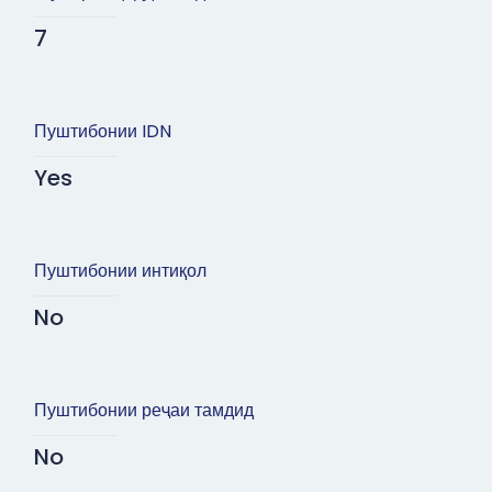
7
Пуштибонии IDN
Yes
Пуштибонии интиқол
No
Пуштибонии реҷаи тамдид
No