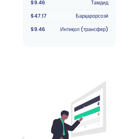
$9.46
Тамдид
$47.17
Барқарорсозӣ
$9.46
Интиқол (трансфер)