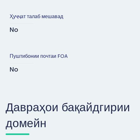
Ҳуҷҷат талаб мешавад
No
Пуштибонии почтаи FOA
No
Давраҳои бақайдгирии
домейн