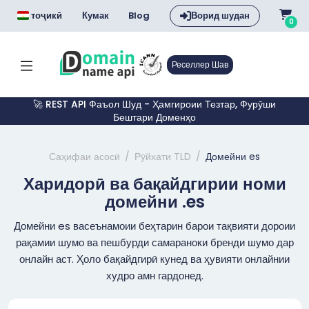
тоҷикӣ
Кумак
Blog
Ворид шудан
0
Реселлер Шав
🚀 REST API Фаъол Шуд - Ҳамгироии Тезтар, Фурӯши
Бештари Доменҳо
Саҳифаи асосӣ
Рӯйхати TLD
Домейни es
Харидорӣ ва бақайдгирии номи
домейни .es
Домейни es васеънамоии беҳтарин барои тақвияти дороии
рақамии шумо ва пешбурди самараноки бренди шумо дар
онлайн аст. Ҳоло бақайдгирӣ кунед ва ҳувияти онлайнии
худро амн гардонед.