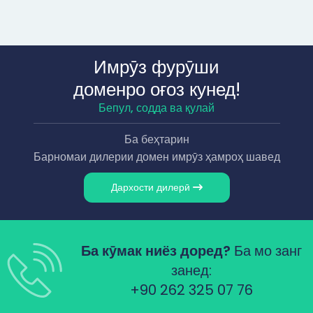
Имрӯз фурӯши
доменро оғоз кунед!
Бепул, содда ва қулай
Ба беҳтарин
Барномаи дилерии домен имрӯз ҳамроҳ шавед
Дархости дилерӣ
Ба кӯмак ниёз доред?
Ба мо занг
занед:
+90 262 325 07 76