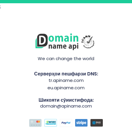
;
We can change the world
Серверҳои пешфарзи DNS:
tr.apiname.com
eu.apiname.com
Шикояти сӯиистифода:
domain@apiname.com