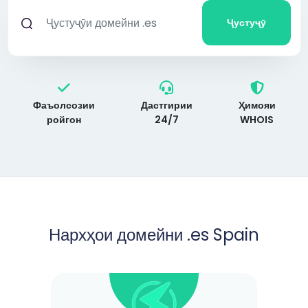
Ҷустуҷӯ
Фаъолсозии
Дастгирии
Ҳимояи
ройгон
24/7
WHOIS
Нархҳои домейни .es Spain