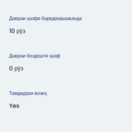
Давраи ҳазфи барқароршаванда
10 рӯз
Давраи боздошти ҳазф
0 рӯз
Тамдидҳои возеҳ
Yes