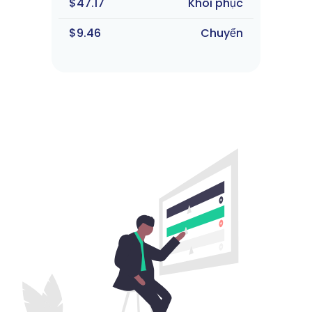
$47.17
Khôi phục
$9.46
Chuyển