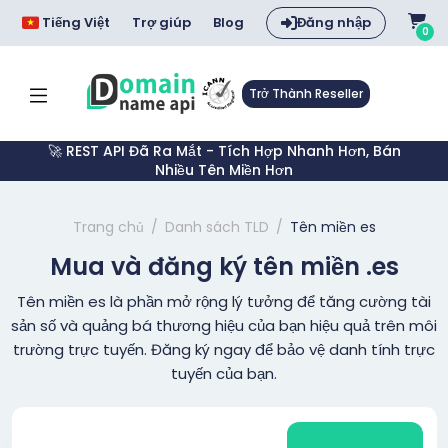
Tiếng Việt
Trợ giúp
Blog
Đăng nhập
0
Trở Thành Reseller
🚀 REST API Đã Ra Mắt - Tích Hợp Nhanh Hơn, Bán
Nhiều Tên Miền Hơn
Trang chủ
Danh sách TLD
Tên miền es
Mua và đăng ký tên miền .es
Tên miền es là phần mở rộng lý tưởng để tăng cường tài
sản số và quảng bá thương hiệu của bạn hiệu quả trên môi
trường trực tuyến. Đăng ký ngay để bảo vệ danh tính trực
tuyến của bạn.