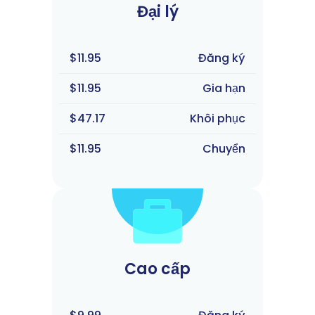
Đại lý
$11.95
Đăng ký
$11.95
Gia hạn
$47.17
Khôi phục
$11.95
Chuyển
Cao cấp