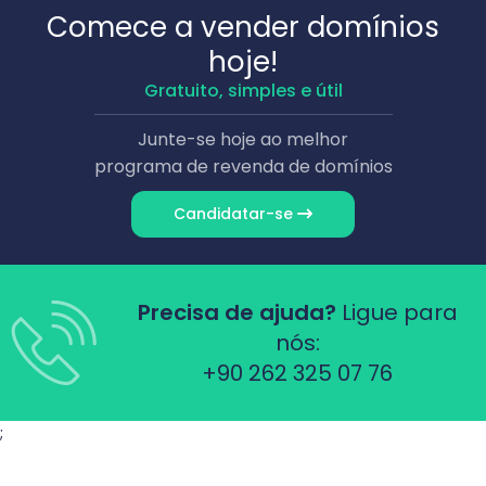
Comece a vender domínios
hoje!
Gratuito, simples e útil
Junte-se hoje ao melhor
programa de revenda de domínios
Candidatar-se
Precisa de ajuda?
Ligue para
nós:
+90 262 325 07 76
;