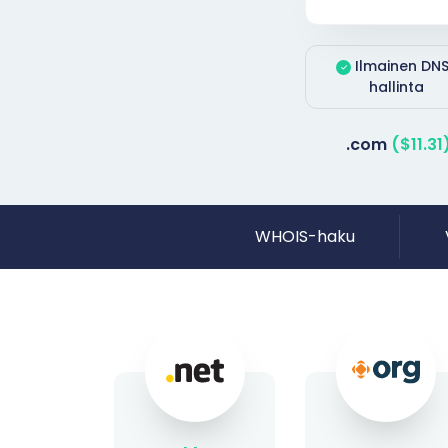
Ilmainen DN
hallinta
.com
($11.31
WHOIS-haku