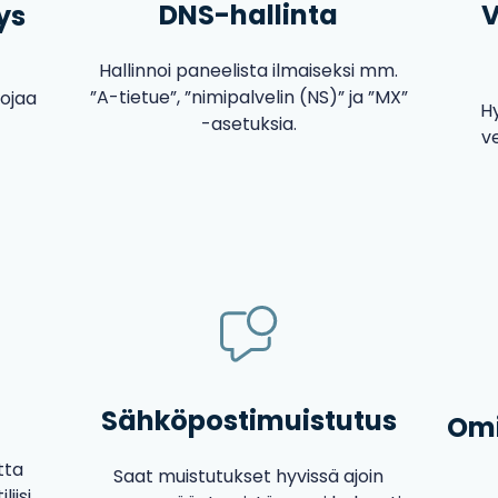
DNS-hallinta
V
ys
Hallinnoi paneelista ilmaiseksi mm.
”A-tietue”, ”nimipalvelin (NS)” ja ”MX”
uojaa
H
-asetuksia.
v
Sähköpostimuistutus
Omi
tta
Saat muistutukset hyvissä ajoin
iisi.