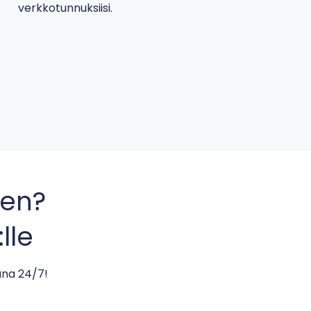
verkkotunnuksiisi.
sen?
lle
ana 24/7!