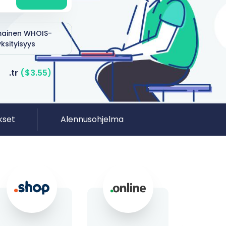
mainen WHOIS-
yksityisyys
.tr
($3.55)
kset
Alennusohjelma