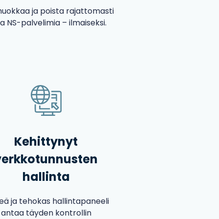
muokkaa ja poista rajattomasti
a NS-palvelimia – ilmaiseksi.
Kehittynyt
verkkotunnusten
hallinta
eä ja tehokas hallintapaneeli
antaa täyden kontrollin