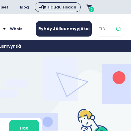
jeet
Blog
Kirjaudu sisään
0
Ryhdy Jälleenmyyjäksi
t
Whois
nusmyyntiä
Hae