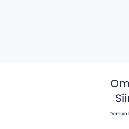
Omi
Si
Domain N