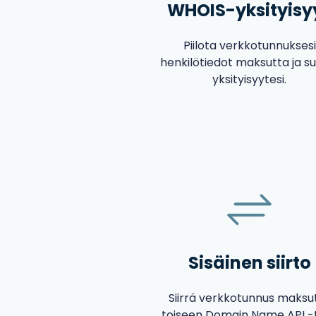
WHOIS-yksityisy
Piilota verkkotunnuksesi
henkilötiedot maksutta ja s
yksityisyytesi.
Sisäinen siirto
Siirrä verkkotunnus maksu
toiseen Domain Name API -til