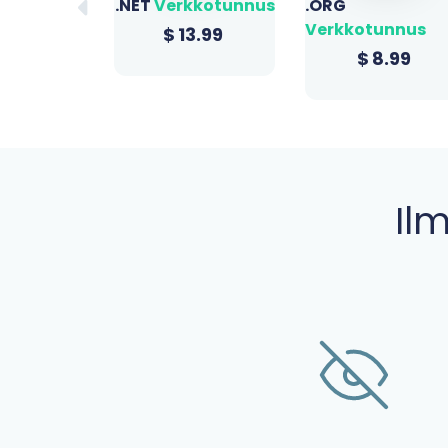
kkotunnus
.ORG
.SITE
Verkkotunnus
Verkkotunnus
3.99
$
8.99
$
0.99
Il