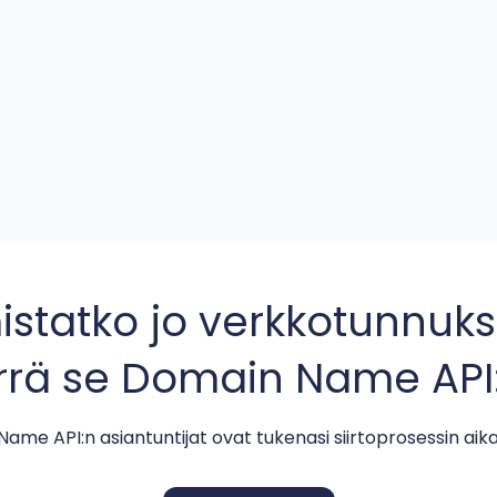
statko jo verkkotunnuk
irrä se Domain Name API:
ame API:n asiantuntijat ovat tukenasi siirtoprosessin aik