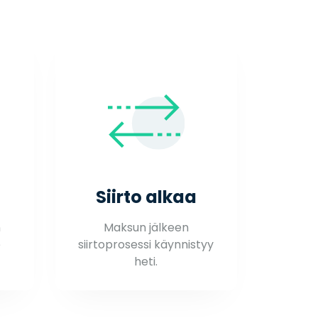
Siirto alkaa
n
Maksun jälkeen
e
siirtoprosessi käynnistyy
heti.