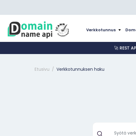
Verkkotunnus
Doma
🚀 REST A
Etusivu
Verkkotunnuksen haku