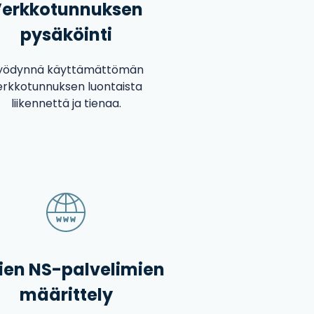
erkkotunnuksen
pysäköinti
yödynnä käyttämättömän
erkkotunnuksen luontaista
liikennettä ja tienaa.
en NS-palvelimien
määrittely