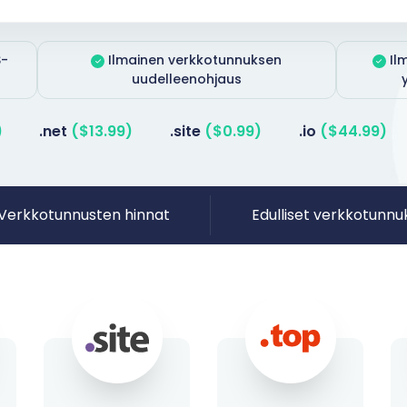
S-
Ilmainen verkkotunnuksen
Il
uudelleenohjaus
)
.net
($13.99)
.site
($0.99)
.io
($44.99)
Verkkotunnusten hinnat
Edulliset verkkotunnu