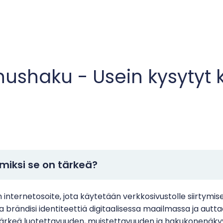
ushaku - Usein kysytyt
miksi se on tärkeä?
internetosoite, jota käytetään verkkosivustolle siirtymis
ändisi identiteettiä digitaalisessa maailmassa ja auttaa
 tärkeä luotettavuuden, muistettavuuden ja hakukonenäky