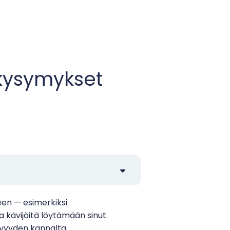
 kysymykset
een — esimerkiksi
 kävijöitä löytämään sinut.
vyyden kannalta.