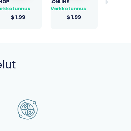
NLINE
.BIZ
Verkkotunnus
.XYZ
Verk
erkkotunnus
$
23.39
$
1
$
1.99
lut