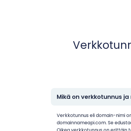
Verkkotunn
Mikä on verkkotunnus ja 
Verkkotunnus eli domain-nimi on 
domainnameapi.com. Se edustaa br
Oikea verkkotunnus on erittäin