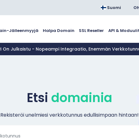
Suomi
Oh
in-Jälleenmyyjä
Halpa Domain
SSL Reseller
API & Moduuli
PI On Julkaistu - Nopeampi Integraatio, Enemmän Verkkotun
Etsi
domainia
Rekisteröi unelmiesi verkkotunnus edullisimpaan hintaan!