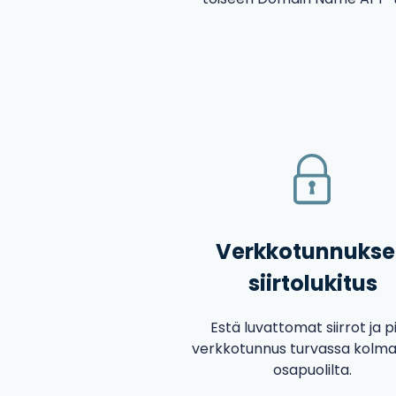
Verkkotunnuks
siirtolukitus
Estä luvattomat siirrot ja p
verkkotunnus turvassa kolma
osapuolilta.