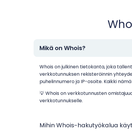
Whoi
Mikä on Whois?
Whois on julkinen tietokanta, joka talle
verkkotunnuksen rekisteröinnin yhteydess
puhelinnumero ja IP-osoite. Kaikki nämä
💡 Whois on verkkotunnusten omistajuuden 
verkkotunnukselle.
Mihin Whois-hakutyökalua käy