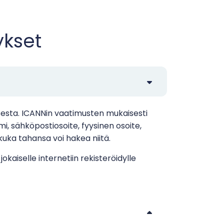
ykset
ksesta. ICANNin vaatimusten mukaisesti
i, sähköpostiosoite, fyysinen osoite,
kuka tahansa voi hakea niitä.
okaiselle internetiin rekisteröidylle