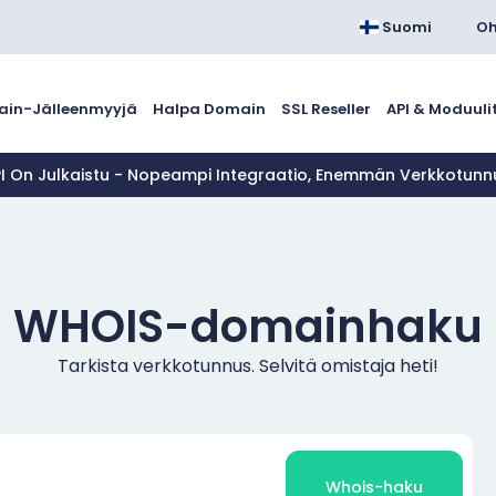
Suomi
Oh
in-Jälleenmyyjä
Halpa Domain
SSL Reseller
API & Moduuli
PI On Julkaistu - Nopeampi Integraatio, Enemmän Verkkotun
WHOIS-domainhaku
Tarkista verkkotunnus. Selvitä omistaja heti!
Whois-haku