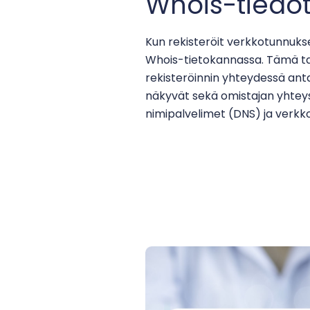
Whois-tiedot
Kun rekisteröit verkkotunnukse
Whois-tietokannassa. Tämä ta
rekisteröinnin yhteydessä ant
näkyvät sekä omistajan yhteyst
nimipalvelimet (DNS) ja verkko