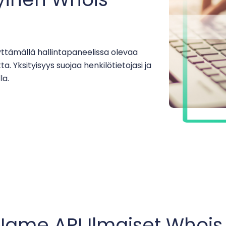
äyttämällä hallintapaneelissa olevaa
ta. Yksityisyys suojaa henkilötietojasi ja
la.
ame API Ilmaiset Whois 