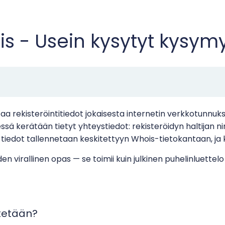
s - Usein kysytyt kysym
ntaa rekisteröintitiedot jokaisesta internetin verkkotunnu
ä kerätään tietyt yhteystiedot: rekisteröidyn haltijan nim
 tiedot tallennetaan keskitettyyn Whois-tietokantaan, ja 
virallinen opas — se toimii kuin julkinen puhelinluettelo j
tetään?