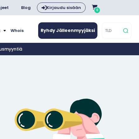
jeet
Blog
Kirjaudu sisään
0
Ryhdy Jälleenmyyjäksi
t
Whois
nusmyyntiä