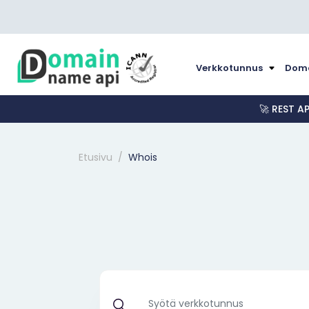
Verkkotunnus
Doma
🚀 REST A
Etusivu
Whois