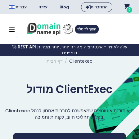
התחברות
Blog
עזרה
עברית
0
הפוך לריסלר
🚀 REST API עלה לאוויר - אינטגרציה מהירה יותר, יותר מכירות
דומיינים
Clientexec
דף הבית
מודול ClientExec
בקלות תהליכי חיוב, לקוחות ותמיכה.