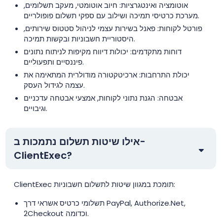
אוטומציה ואינטגרציות: חיוב אוטומטי, מעקב תשלומים,
מערכת כרטיסי תמיכה ושילוב עם ספקי תשלום פופולריים.
פורטל לקוחות: פאנל בשירות עצמי לניהול סטטוס שירותים,
היסטוריית חשבוניות ובקשות תמיכה.
דוחות מתקדמים: יכולות דיווח מקיפות לניתוח נתונים
פיננסיים ותפעוליים.
יכולת התרחבות: ארכיטקטורה מודולרית המתאימה את
עצמה לגידול העסק.
אבטחה: הגנת נתוני לקוחות, אמצעי אבטחה עדכניים
וגיבויים.
אילו שיטות תשלום נתמכות ב-
ClientExec?
‏ClientExec תומכת במגוון שיטות לתשלום חשבוניות:
תשלומי כרטיס אשראי דרך PayPal, ‏Authorize.Net,
‏2Checkout וכדומה.