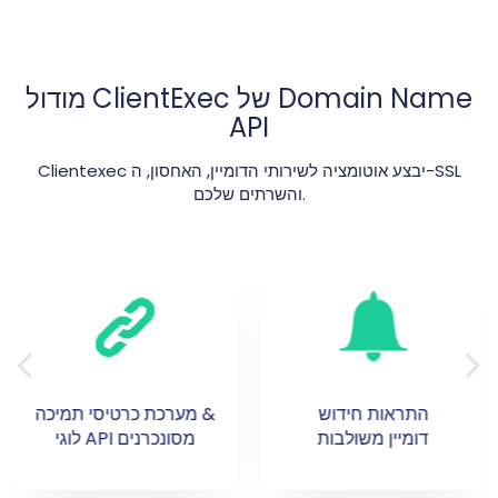
מודול ClientExec של Domain Name
API
והשרתים שלכם.
תמיכה ב-800+
התראות חידוש
ccTLD ו-gTLD
דומיין משולבות