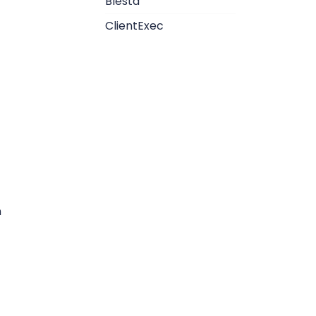
Blesta
ClientExec
©6