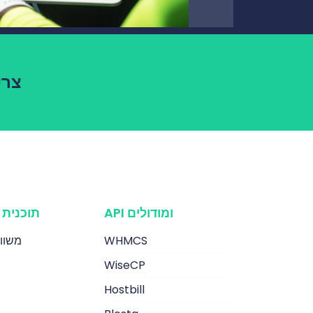
צרי
API ומודולים
תוכנית 
WHMCS
משווק
WiseCP
Hostbill