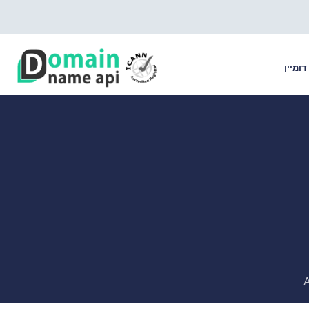
דומיין
A