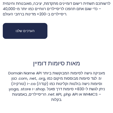
לרשותכם תשתית רישום דומיינים מתקדמת, יציבה, מאובטחת וחינמית
– כדי שגם אתם תהפכו לריסיילרים רווחיים כמו יותר מ-40,000
ריסיילרים ב-200+ מדינות ברחבי העולם.
הערכים שלנו
מאות סיומות דומיין
Domain Name API מעניקה גישה לסיומות המבוקשות ביותר
כגון ‎.com, ‎.net, ‎.org, לצד סיומות מבוססות מיקום כמו ‎.tr
(טורקיה) ו-‎.ca (קנדה) וסיומות נישה בולטות וקליטות כמו
‎.yoga, ‎.store ו-‎.shop. ניתן לגשת ל-830+ סיומות דרך פאנל
הריסיילרים, באמצעות ‎.net API, ‎.php API או WHMCS –
בקלות.