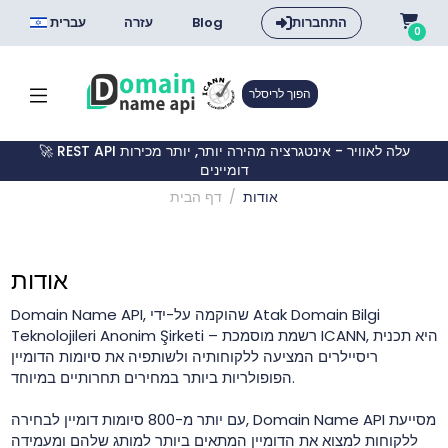
התחברות
Blog
עזרה
עברית
0
הפוך לריסלר
🚀 REST API עלה לאוויר - אינטגרציה מהירה יותר, יותר מכירות
דומיינים
אודות
דף הבית
אודות
Domain Name API, שהוקמה על-ידי Atak Domain Bilgi
Teknolojileri Anonim Şirketi – רשמת מוסמכת ICANN, היא תכנית
ריסיילרים המציעה ללקוחותיה ולשותפיה את סיומות הדומיין
הפופולריות ביותר במחירים תחרותיים במיוחד.
עם יותר מ-800 סיומות דומיין לבחירה, Domain Name API מסייעת
ללקוחות למצוא את הדומיין המתאים ביותר למותג שלהם ומעמידה