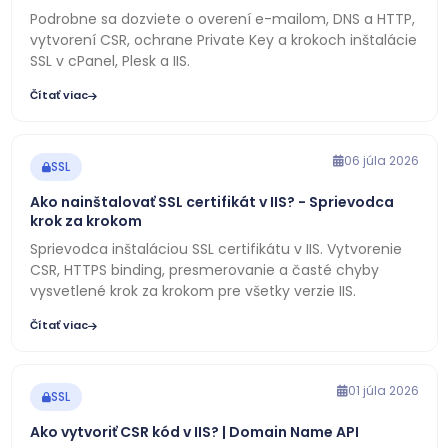
Podrobne sa dozviete o overení e-mailom, DNS a HTTP,
vytvorení CSR, ochrane Private Key a krokoch inštalácie
SSL v cPanel, Plesk a IIS.
Čítať viac
06 júla 2026
SSL
Ako nainštalovať SSL certifikát v IIS? - Sprievodca
krok za krokom
Sprievodca inštaláciou SSL certifikátu v IIS. Vytvorenie
CSR, HTTPS binding, presmerovanie a časté chyby
vysvetlené krok za krokom pre všetky verzie IIS.
Čítať viac
01 júla 2026
SSL
Ako vytvoriť CSR kód v IIS? | Domain Name API