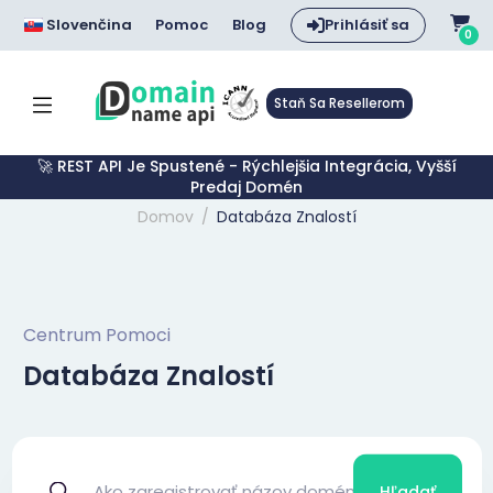
Slovenčina
Pomoc
Blog
Prihlásiť sa
0
Staň Sa Resellerom
🚀 REST API Je Spustené - Rýchlejšia Integrácia, Vyšší
Predaj Domén
Domov
Databáza Znalostí
Centrum Pomoci
Databáza Znalostí
Hľadať