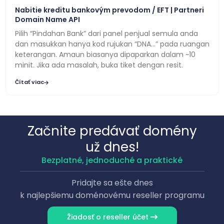
Nabitie kreditu bankovým prevodom / EFT | Partneri
Domain Name API
Pilih “Pindahan Bank” dari panel penjual semula anda
dan masukkan hanya kod rujukan “DNA…” pada ruangan
keterangan. Amaun biasanya dipaparkan dalam ~10
minit. Jika ada masalah, buka tiket dengan resit.
Čítať viac
Začnite predávať domény
už dnes!
Bezplatné, jednoduché a praktické
Pridajte sa ešte dnes
k najlepšiemu doménovému reseller programu
Žiadosť o reseller účet