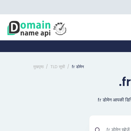
मुखपृष्ठ
TLD सूची
fr डोमेन
.f
fr डोमेन आपकी डिजि