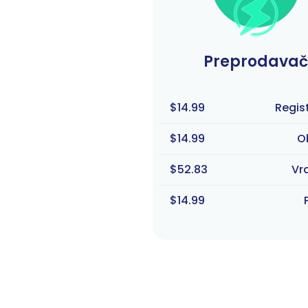
Preprodavač
$14.99
Regis
$14.99
O
$52.83
Vr
$14.99