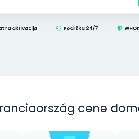
atna aktivacija
Podrška 24/7
WHOIS
 Franciaország cene do