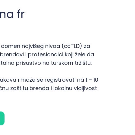
na fr
lni domen najvišeg nivoa (ccTLD) za
brendovi i profesionalci koji žele da
alno prisustvo na turskom tržištu.
kova i može se registrovati na 1 – 10
u zaštitu brenda i lokalnu vidljivost