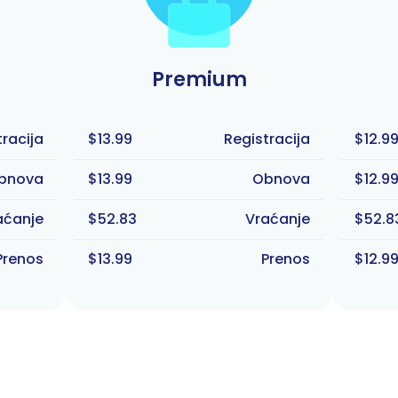
Premium
tracija
$13.99
Registracija
$12.9
bnova
$13.99
Obnova
$12.9
aćanje
$52.83
Vraćanje
$52.8
Prenos
$13.99
Prenos
$12.9