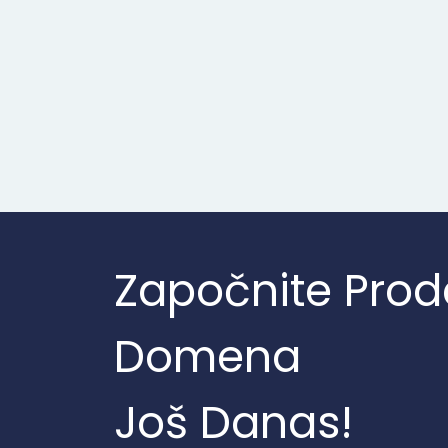
Započnite Prod
Domena
Još Danas!