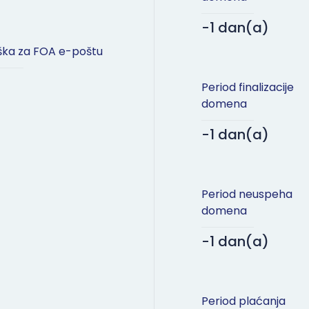
-1 dan(a)
ška za FOA e-poštu
Period finalizacije
domena
-1 dan(a)
Period neuspeha
domena
-1 dan(a)
Period plaćanja