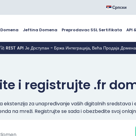
Српски
č Domena
Jeftina Domena
Preprodavac SSL Sertifikata
API 
🚀 REST API Је Доступан - Бржа Интеграција, Већа Продаја Домена
te i registrujte .fr d
a ekstenzija za unapređivanje vaših digitalnih sredstava i
nda na mreži. Registrujte se sada i obezbedite svoj onlajn 