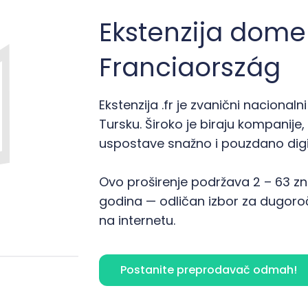
Ekstenzija dome
Franciaország
Ekstenzija .fr je zvanični naciona
Tursku. Široko je biraju kompanije, 
uspostave snažno i pouzdano digit
Ovo proširenje podržava 2 – 63 zna
godina — odličan izbor za dugoročn
na internetu.
Postanite preprodavač odmah!