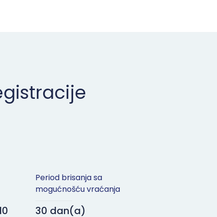
egistracije
Period brisanja sa
mogućnošću vraćanja
10
30 dan(a)