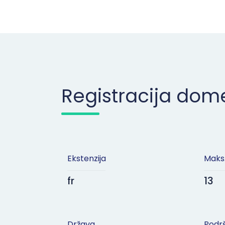
Registracija do
Ekstenzija
Maks.
fr
13
Država
Podrš