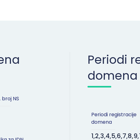
mena
Periodi r
domena
 broj NS
Periodi registracije
domena
1,2,3,4,5,6,7,8,9,
ka za IDN