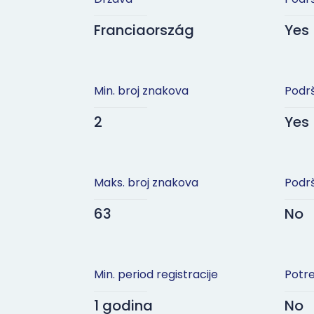
Franciaország
Yes
Min. broj znakova
Podr
2
Yes
Maks. broj znakova
Podr
63
No
Min. period registracije
Potr
1 godina
No