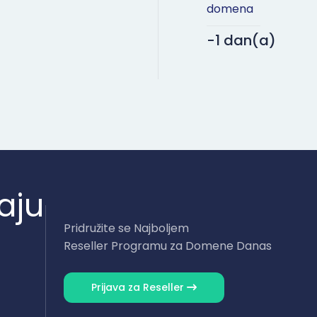
domena
-1 dan(a)
aju
Pridružite se Najboljem
Reseller Programu za Domene Danas
Prijava za Reseller