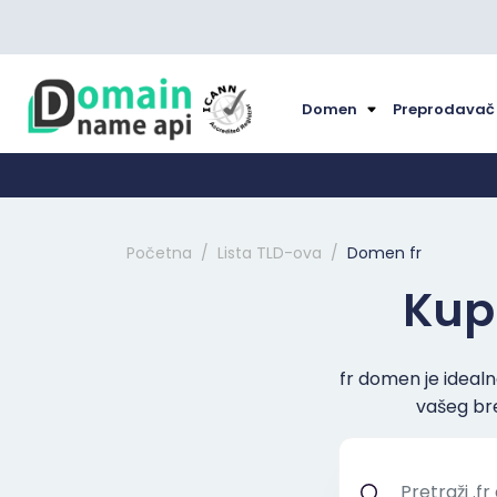
Domen
Preprodava
Početna
Lista TLD-ova
Domen fr
Kupi
fr domen je idealn
vašeg bre