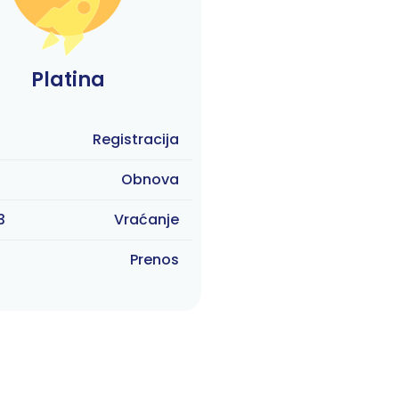
Platina
9
Registracija
9
Obnova
3
Vraćanje
9
Prenos