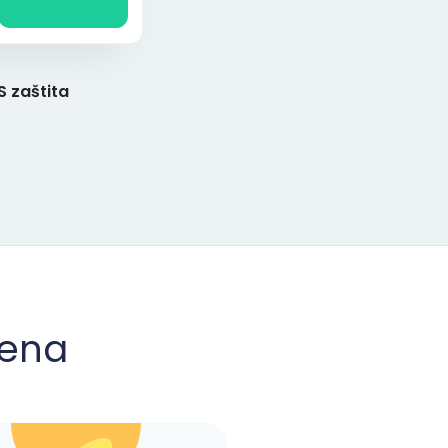
 zaštita
mena