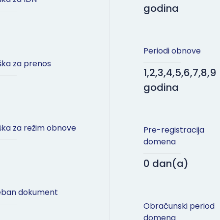
godina
Periodi obnove
ška za prenos
1,2,3,4,5,6,7,8,9
godina
ška za režim obnove
Pre-registracija
domena
0 dan(a)
eban dokument
Obračunski period
domena