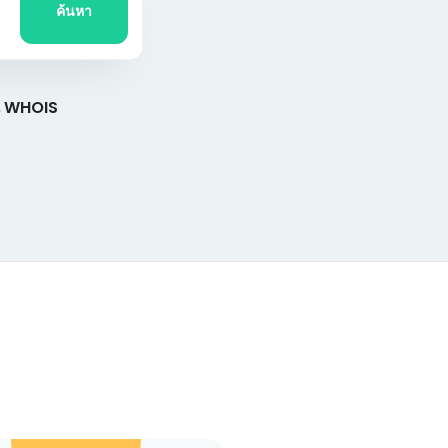
ค้นหา
น WHOIS