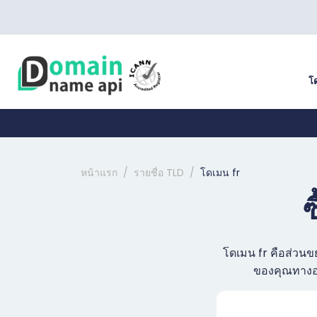
โ
หน้าแรก
รายชื่อ TLD
โดเมน fr
ซ
โดเมน fr คือส่วนข
ของคุณทางออ