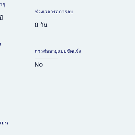
ายุ
ช่วงเวลารอการลบ
ปี
0 วัน
า
การต่ออายุแบบชัดแจ้ง
No
ดเมน