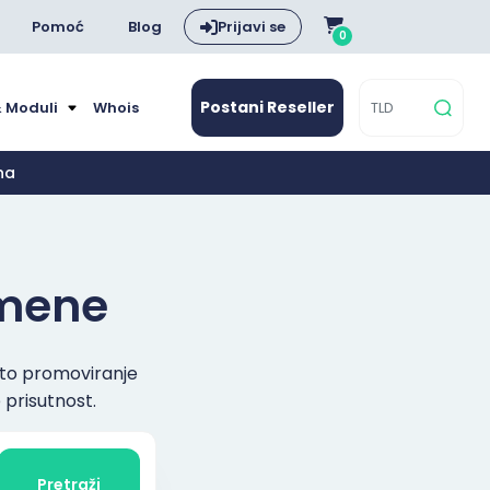
Pomoć
Blog
Prijavi se
0
Postani Reseller
& Moduli
Whois
na
mene
vito promoviranje
 prisutnost.
Pretraži