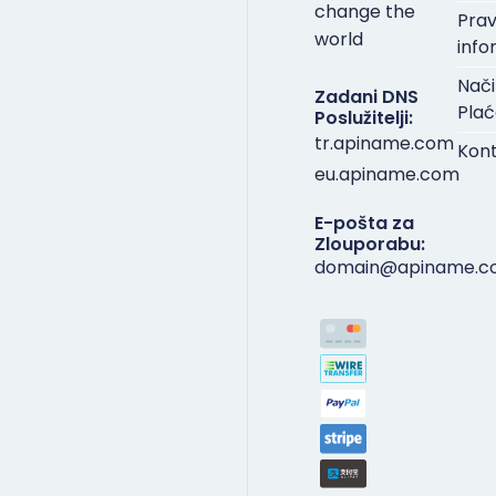
change the
Pra
world
info
Nači
Zadani DNS
Plać
Poslužitelji:
tr.apiname.com
Kon
eu.apiname.com
E-pošta za
Zlouporabu:
domain@apiname.c