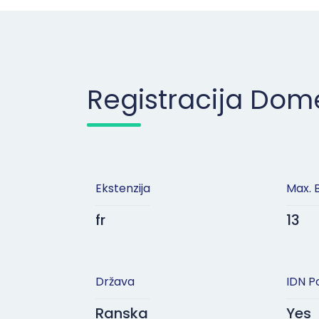
Registracija Do
Ekstenzija
Max. 
fr
13
Država
IDN P
Ranska
Yes