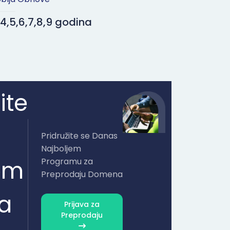
3,4,5,6,7,8,9 godina
ite
Pridružite se Danas
Najboljem
om
Programu za
Preprodaju Domena
a
Prijava za
Preprodaju