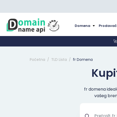
Domena
Prodavač

Početna
TLD Lista
fr Domena
Kupit
fr domena ideala
vašeg brend