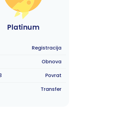
Platinum
9
Registracija
9
Obnova
3
Povrat
9
Transfer