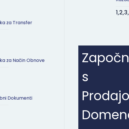
1,2,
ka za Transfer
Započn
ka za Način Obnove
s
Prodaj
bni Dokumenti
Domen