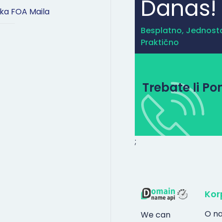
Danas!
ka FOA Maila
Besplatno, Jednost
Praktično
Trebate li P
;
Kor
O n
We can