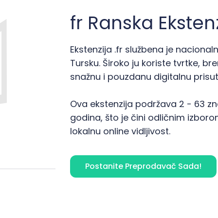
fr Ranska Ekste
Ekstenzija .fr službena je naciona
Tursku. Široko ju koriste tvrtke, bre
snažnu i pouzdanu digitalnu prisut
Ova ekstenzija podržava 2 - 63 znak
godina, što je čini odličnim izbor
lokalnu online vidljivost.
Postanite Preprodavač Sada!