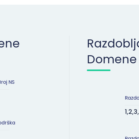
mene
Razdoblj
Domene
Broj NS
Razdo
1,2,
odrška
Razdo