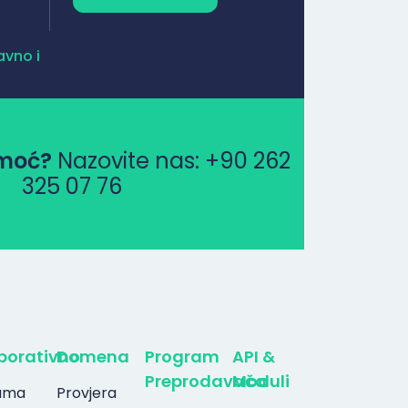
avno i
omoć?
Nazovite nas:
+90 262
325 07 76
porativno
Domena
Program
API &
Preprodavača
Moduli
ama
Provjera