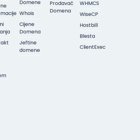
Domene
Prodavač
WHMCS
vne
Domena
rmacije
Whois
WiseCP
ni
Cijene
Hostbill
anja
Domena
Blesta
takt
Jeftine
ClientExec
domene
om