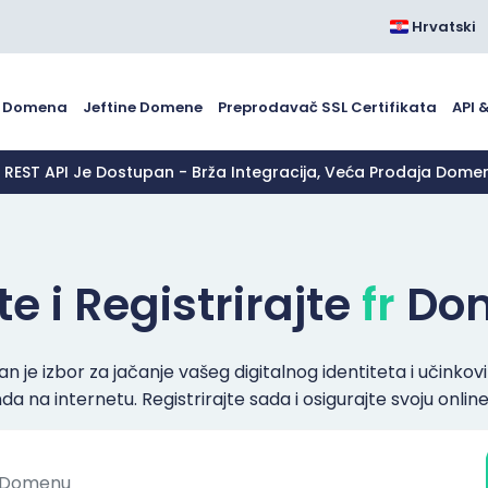
Hrvatski
 Domena
Jeftine Domene
Preprodavač SSL Certifikata
API 
 REST API Je Dostupan - Brža Integracija, Veća Prodaja Dome
e i Registrirajte
fr
Do
n je izbor za jačanje vašeg digitalnog identiteta i učinko
a na internetu. Registrirajte sada i osigurajte svoju online