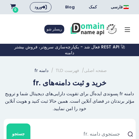
فارسی
کمک
Blog
ورود
0
ریسلر شو
🚀 REST API فعال شد - یکپارچه‌سازی سریع‌تر، فروش بیشتر
دامنه
صفحه اصلی
فهرست TLD
دامنه fr
خرید و ثبت دامنه‌های .fr
دامنه fr پسوندی ایده‌آل برای تقویت دارایی‌های دیجیتال شما و ترویج
مؤثر برندتان در فضای آنلاین است. همین حالا ثبت کنید و هویت آنلاین
خود را امن نمایید.
جستجو