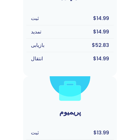
$14.99
ثبت
$14.99
تمدید
$52.83
بازیابی
$14.99
انتقال
پریمیوم
$13.99
ثبت