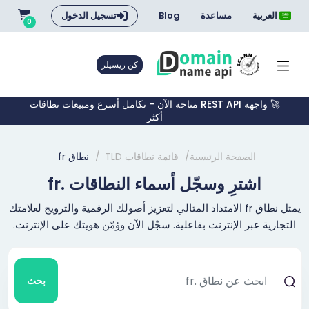
العربية
مساعدة
Blog
تسجيل الدخول
0
كن ريسيلر
🚀 واجهة REST API متاحة الآن - تكامل أسرع ومبيعات نطاقات
أكثر
الصفحة الرئيسية
قائمة نطاقات TLD
نطاق fr
اشترِ وسجّل أسماء النطاقات .fr
يمثل نطاق fr الامتداد المثالي لتعزيز أصولك الرقمية والترويج لعلامتك
التجارية عبر الإنترنت بفاعلية. سجّل الآن وؤمّن هويتك على الإنترنت.
بحث