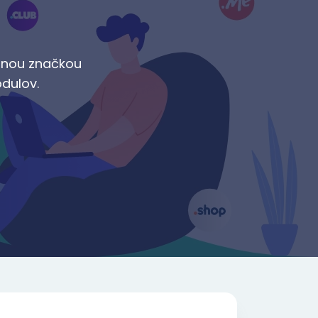
tnou značkou
odulov.