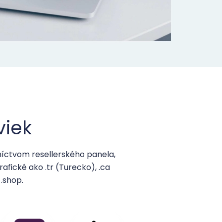
iek
ctvom resellerského panela,
afické ako .tr (Turecko), .ca
.shop.