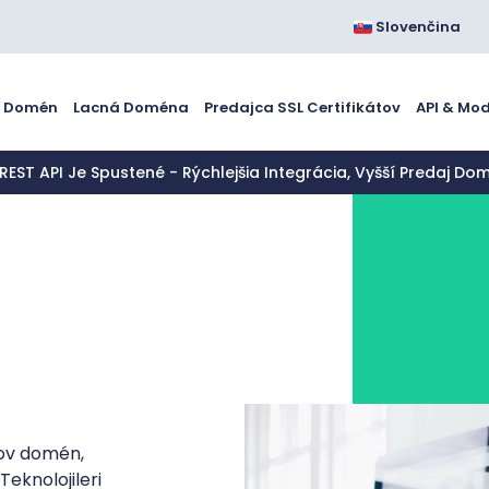
Slovenčina
a Domén
Lacná Doména
Predajca SSL Certifikátov
API & Mo
 REST API Je Spustené - Rýchlejšia Integrácia, Vyšší Predaj Do
ov domén,
eknolojileri