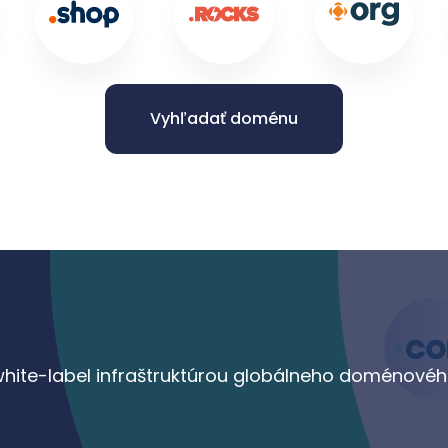
Vyhľadať doménu
white-label infraštruktúrou globálneho doménové