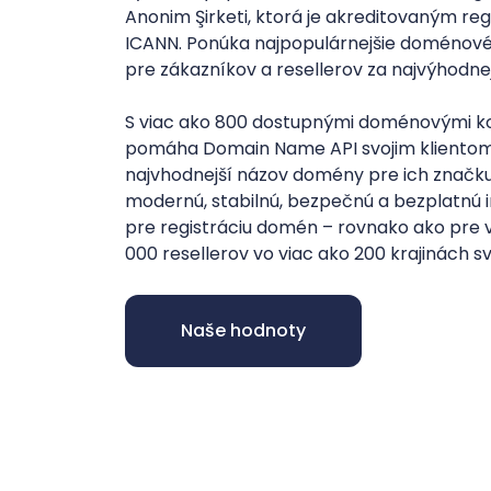
Anonim Şirketi, ktorá je akreditovaným re
ICANN. Ponúka najpopulárnejšie doménov
pre zákazníkov a resellerov za najvýhodnej
S viac ako 800 dostupnými doménovými 
pomáha Domain Name API svojim klientom
najvhodnejší názov domény pre ich značku
modernú, stabilnú, bezpečnú a bezplatnú i
pre registráciu domén – rovnako ako pre 
000 resellerov vo viac ako 200 krajinách sv
Naše hodnoty