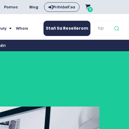
Pomoc
Blog
Prihlásiť sa
0
Staň Sa Resellerom
duly
Whois
mén