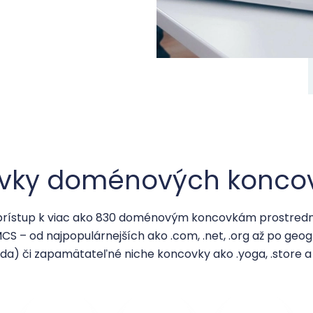
ovky doménových koncov
prístup k viac ako 830 doménovým koncovkám prostrední
CS – od najpopulárnejších ako .com, .net, .org až po geogr
da) či zapamätateľné niche koncovky ako .yoga, .store a 