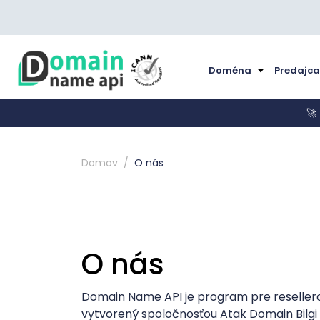
Doména
Predajc
🚀
Domov
O nás
O nás
Domain Name API je program pre reseller
vytvorený spoločnosťou Atak Domain Bilgi T