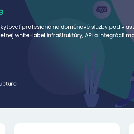
e
kytovať profesionálne doménové služby pod vlas
nej white-label infraštruktúry, API a integrácií m
ructure