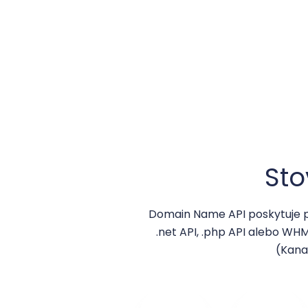
St
Domain Name API poskytuje 
.net API, .php API alebo WHM
(Kana