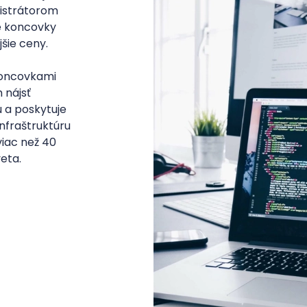
gistrátorom
é koncovky
šie ceny.
koncovkami
 nájsť
 a poskytuje
nfraštruktúru
viac než 40
eta.